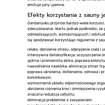
emituje jony ujemne.
Blo
Efekty korzystania z sauny j
Ganbanyoku przynosi bardzo wiele korzyści.
zdecydowanie. Warto jednak podkreślić, że
odmładzających, wzmacniających i odchud
się spodziewać korzystając regularnie z sau
relaks, obniżenie stresu, odprężenie ciała i 
intensywna detoksyfikacja: oczyszczenie or
jędrna i promienista skóra, poprawa koloryt
Kon
nawodnienia naskórka, eliminacja zmian trą
poprawa ukrwienia, dotlenienie, odnowa i 
komórkowym;
wzmocnienie układu odpornościowego orga
obniżenie ciśnienia krwi i zmniejszenie ryzy
znaczna redukcja cellulitu;
eliminacja problemów z zasypianiem;