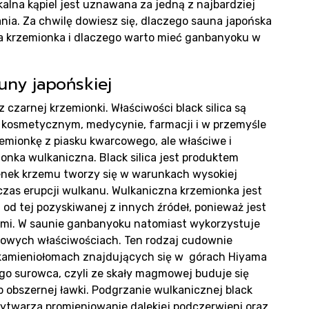
oduk
kalna kąpiel jest uznawana za jedną z najbardziej
nia. Za chwilę dowiesz się, dlaczego sauna japońska
arna krzemionka i dlaczego warto mieć ganbanyoku w
uny japońskiej
 czarnej krzemionki. Właściwości black silica są
kosmetycznym, medycynie, farmacji i w przemyśle
emionkę z piasku kwarcowego, ale właściwe i
liza
onka wulkaniczna. Black silica jest produktem
enek krzemu tworzy się w warunkach wysokiej
czas erupcji wulkanu. Wulkaniczna krzemionka jest
 od tej pozyskiwanej z innych źródeł, ponieważ jest
kami. W saunie ganbanyoku natomiast wykorzystuje
ątkowych właściwościach. Ten rodzaj cudownie
 kamieniołomach znajdujących się w górach Hiyama
go surowca, czyli ze skały magmowej buduje się
ub obszernej ławki. Podgrzanie wulkanicznej black
wytwarza promieniowanie dalekiej podczerwieni oraz