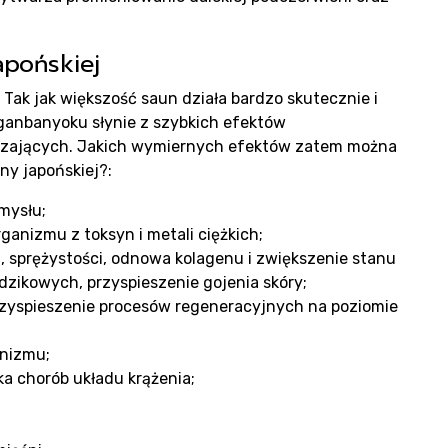
g
apońskiej
 Tak jak większość saun działa bardzo skutecznie i
 ganbanyoku słynie z szybkich efektów
zających. Jakich wymiernych efektów zatem można
ny japońskiej?:
umysłu;
ganizmu z toksyn i metali ciężkich;
u, sprężystości, odnowa kolagenu i zwiększenie stanu
takt
dzikowych, przyspieszenie gojenia skóry;
przyspieszenie procesów regeneracyjnych na poziomie
nizmu;
ka chorób układu krążenia;