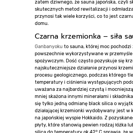
Pr
zatem dziwnego, że sauna japońska, czyli s
skutecznych metod rewitalizacji i odmładza
przynosi tak wiele korzyści, co to jest cz
domu.
Czarna krzemionka – siła sa
Ganbanyoku
to sauna, której moc pochodzi z
powszechnie wykorzystywane w przemyśle 
spożywczym. Dość często pozyskuje się krz
Rea
najskuteczniejsze działanie przynosi krzemi
procesu geologicznego, podczas którego tl
temperatury i ciśnienia występujących pod
uważana za najbardziej czystą i mocniejszą
mniej skażona innymi minerałami i składni
się tylko jedną odmianę black silica o wyj
działającej krzemionki wydobywany jest w
na japońskiej wyspie Hokkaido. Z pozyskane
płyty, które stanowią pewien rodzaj łóżka l
o
silica do temperatury ok 42
C sprawia, że 