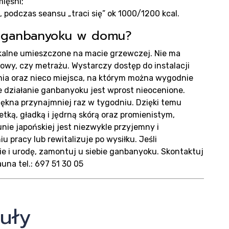
ięśni;
podczas seansu „traci się” ok 1000/1200 kcal.
ę ganbanyoku w domu?
skalne umieszczone na macie grzewczej. Nie ma
y, czy metrażu. Wystarczy dostęp do instalacji
nia oraz nieco miejsca, na którym można wygodnie
działanie ganbanyoku jest wprost nieocenione.
piękna przynajmniej raz w tygodniu. Dzięki temu
tką, gładką i jędrną skórą oraz promienistym,
e japońskiej jest niezwykle przyjemny i
u pracy lub rewitalizuje po wysiłku. Jeśli
ie i urodę, zamontuj u siebie ganbanyoku. Skontaktuj
auna tel.: 697 51 30 05
uły