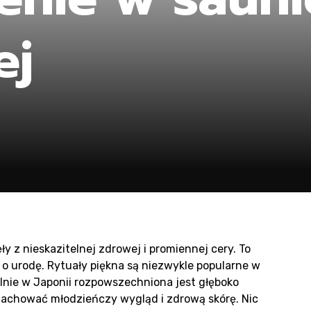
oduc
ej
un
 z nieskazitelnej zdrowej i promiennej cery. To
 o urodę. Rytuały piękna są niezwykle popularne w
nie w Japonii rozpowszechniona jest głęboko
y zachować młodzieńczy wygląd i zdrową skórę. Nic