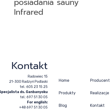
posiadania sauny
Infrared
Kontakt
Radowiec 15
Home
Producent
21-300 Radzyń Podlaski
tel.: 605 23 15 25
Specjalista ds. Ganbanyoku
Produkty
Realizacje
tel.: 697 51 30 05
For english:
Blog
Kontakt
+48 697 51 30 05