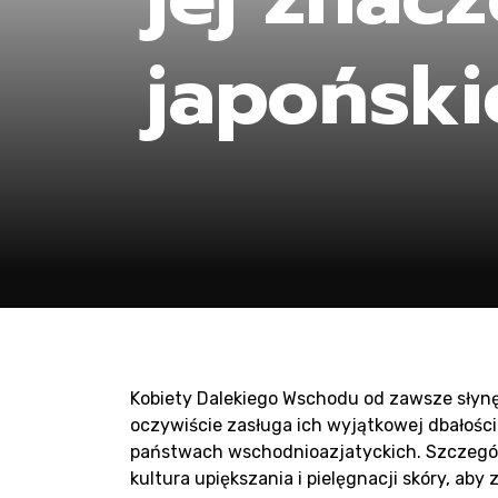
Pr
japoński
sa
Kobiety Dalekiego Wschodu od zawsze słynęły
oczywiście zasługa ich wyjątkowej dbałości
państwach wschodnioazjatyckich. Szczegól
kultura upiększania i pielęgnacji skóry, ab