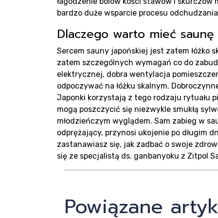
łagodzenie bólów kości stawów i skurczów m
bardzo duże wsparcie procesu odchudzania, 
Dlaczego warto mieć saun
Sercem sauny japońskiej jest zatem łóżko 
zatem szczególnych wymagań co do zabudow
elektrycznej, dobra wentylacja pomieszcze
odpoczywać na łóżku skalnym. Dobroczynne 
Japonki korzystają z tego rodzaju rytuału 
mogą poszczycić się niezwykle smukłą sylwe
młodzieńczym wyglądem. Sam zabieg w sauni
odprężający, przynosi ukojenie po długim dni
zastanawiasz się, jak zadbać o swoje zdrow
się ze specjalistą ds. ganbanyoku z Zitpol S
Powiązane artyk