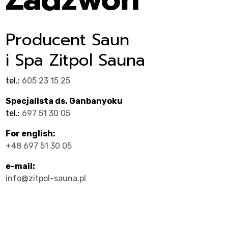
ty
Producent Saun
i Spa Zitpol Sauna
tel.:
605 23 15 25
Specjalista ds. Ganbanyoku
tel.:
697 51 30 05
cje
For english:
+48 697 51 30 05
e-mail:
info@zitpol-sauna.pl