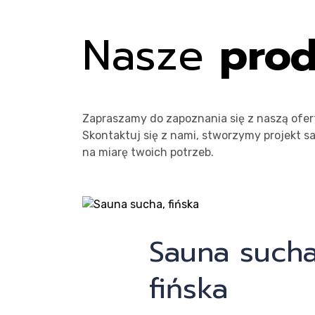
sauny
na
Pr
Nasze
pro
zamówien
Zapraszamy do zapoznania się z naszą ofer
Skontaktuj się z nami, stworzymy projekt s
na miarę twoich potrzeb.
O FIRMIE
sa
Sauna sucha
fińska