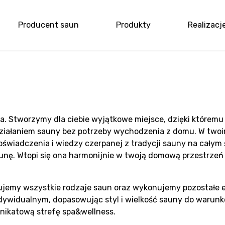
Producent saun
Produkty
Realizacj
ome
un lubelskie
jemy
auna. Stworzymy dla ciebie wyjątkowe miejsce, dzięki któremu
ziałaniem sauny bez potrzeby wychodzenia z domu. W twoim
świadczenia i wiedzy czerpanej z tradycji sauny na całym
unę. Wtopi się ona harmonijnie w twoją domową przestrzeń 
emy
ujemy wszystkie rodzaje saun oraz wykonujemy pozostałe 
dywidualnym, dopasowując styl i wielkość sauny do warunk
unikatową strefę spa&wellness.