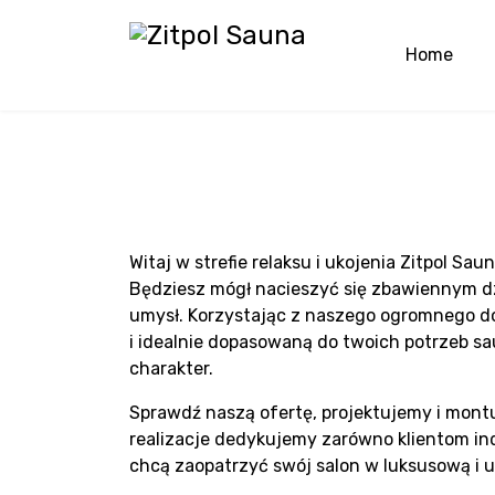
Home
H
Sauny Lublin - Producent sa
projektu
Witaj w strefie relaksu i ukojenia Zitpol S
Będziesz mógł nacieszyć się zbawiennym d
umysł. Korzystając z naszego ogromnego do
i idealnie dopasowaną do twoich potrzeb sa
i montuj
charakter.
Sprawdź naszą ofertę, projektujemy i mont
realizacje dedykujemy zarówno klientom in
chcą zaopatrzyć swój salon w luksusową i 