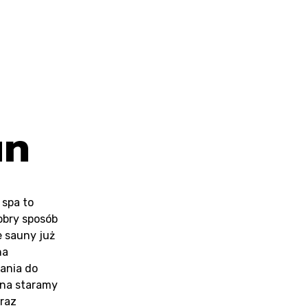
nta
un
spa to
obry sposób
e sauny już
na
wania do
una staramy
oraz