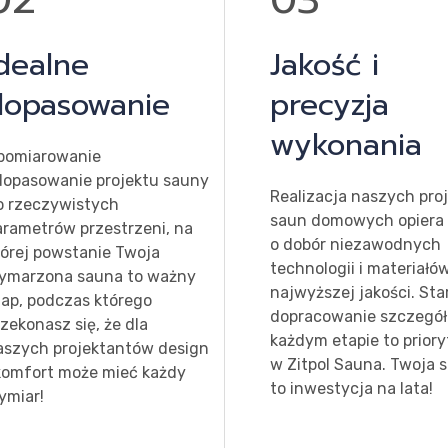
dealne
Jakość i
dopasowanie
precyzja
wykonania
pomiarowanie
 dopasowanie projektu sauny
Realizacja naszych pro
o rzeczywistych
saun domowych opiera 
arametrów przestrzeni, na
o dobór niezawodnych
tórej powstanie Twoja
technologii i materiałó
ymarzona sauna to ważny
najwyższej jakości. St
tap, podczas którego
dopracowanie szczegó
zekonasz się, że dla
każdym etapie to priory
aszych projektantów design
w Zitpol Sauna. Twoja 
 komfort może mieć każdy
to inwestycja na lata!
ymiar!