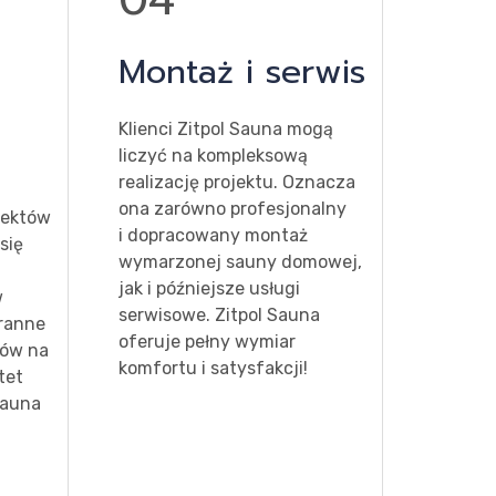
Montaż i serwis
Klienci Zitpol Sauna mogą
liczyć na kompleksową
realizację projektu. Oznacza
ona zarówno profesjonalny
jektów
i dopracowany montaż
się
wymarzonej sauny domowej,
jak i późniejsze usługi
w
serwisowe. Zitpol Sauna
aranne
oferuje pełny wymiar
łów na
komfortu i satysfakcji!
tet
sauna