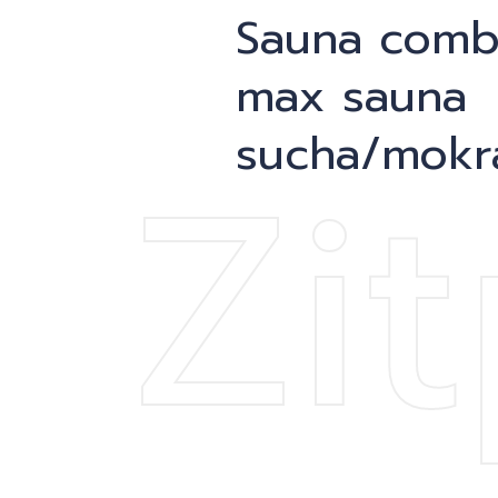
Re
Sauna comb
max sauna
Zi
sucha/mokra
Bl