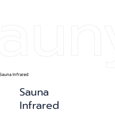
aun
cen
Sauna
Infrared