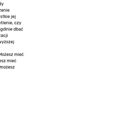
dy
zenie
tkie jej
tlenie, czy
ególnie dbać
acji
wyższej
y
 Możesz mieć
iesz mieć
ż możesz