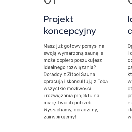
Projekt
I
koncepcyjny
Masz już gotowy pomysł na
O
swoją wymarzoną saunę, a
i
może dopiero poszukujesz
d
idealnego rozwiązania?
p
Doradcy z Zitpol Sauna
k
opracują i skonsultują z Tobą
w
wszystkie możliwości
e
i rozwiązania projektu na
pr
miarę Twoich potrzeb.
n
Wysłuchamy, doradzimy,
i
zainspirujemy!
w