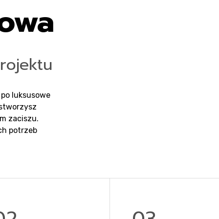
mowa
projektu
 po luksusowe
 stworzysz
m zaciszu.
ch potrzeb
02
03