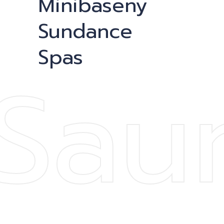
acj
Minibaseny
Sundance
Spas
 Sau