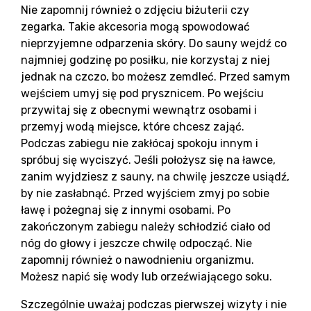
Ko
Nie zapomnij również o zdjęciu biżuterii czy
zegarka. Takie akcesoria mogą spowodować
nieprzyjemne odparzenia skóry. Do sauny wejdź co
najmniej godzinę po posiłku, nie korzystaj z niej
jednak na czczo, bo możesz zemdleć. Przed samym
wejściem umyj się pod prysznicem. Po wejściu
przywitaj się z obecnymi wewnątrz osobami i
przemyj wodą miejsce, które chcesz zająć.
Podczas zabiegu nie zakłócaj spokoju innym i
spróbuj się wyciszyć. Jeśli położysz się na ławce,
zanim wyjdziesz z sauny, na chwilę jeszcze usiądź,
by nie zasłabnąć. Przed wyjściem zmyj po sobie
ławę i pożegnaj się z innymi osobami. Po
zakończonym zabiegu należy schłodzić ciało od
nóg do głowy i jeszcze chwilę odpocząć. Nie
zapomnij również o nawodnieniu organizmu.
Możesz napić się wody lub orzeźwiającego soku.
Szczególnie uważaj podczas pierwszej wizyty i nie