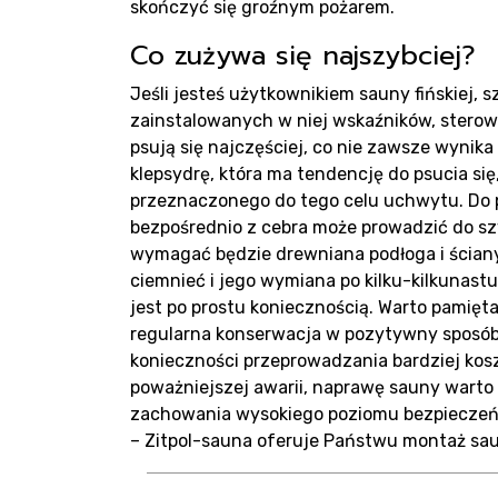
Blo
skończyć się groźnym pożarem.
Co zużywa się najszybciej?
Jeśli jesteś użytkownikiem sauny fińskiej,
zainstalowanych w niej wskaźników, sterow
psują się najczęściej, co nie zawsze wynik
Kon
klepsydrę, która ma tendencję do psucia się,
przeznaczonego do tego celu uchwytu. Do p
bezpośrednio z cebra może prowadzić do sz
wymagać będzie drewniana podłoga i ścian
ciemnieć i jego wymiana po kilku-kilkunast
jest po prostu koniecznością. Warto pamięta
regularna konserwacja w pozytywny sposób w
konieczności przeprowadzania bardziej kos
poważniejszej awarii, naprawę sauny warto
zachowania wysokiego poziomu bezpieczeńs
– Zitpol-sauna oferuje Państwu montaż sau