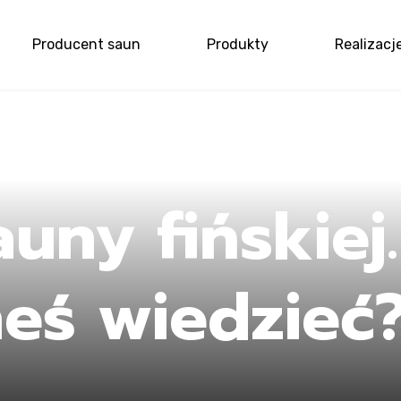
Producent saun
Produkty
Realizacj
me
auny fińskiej
eś wiedzieć