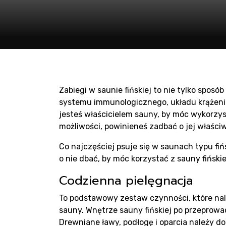
Pro
sau
Zabiegi w saunie fińskiej to nie tylko sposó
systemu immunologicznego, układu krążenia
jesteś właścicielem sauny, by móc wykorzy
możliwości, powinieneś zadbać o jej właści
Co najczęściej psuje się w saunach typu fiń
o nie dbać, by móc korzystać z sauny fiński
Codzienna pielęgnacja
To podstawowy zestaw czynności, które na
sauny. Wnętrze sauny fińskiej po przeprow
Drewniane ławy, podłogę i oparcia należy do