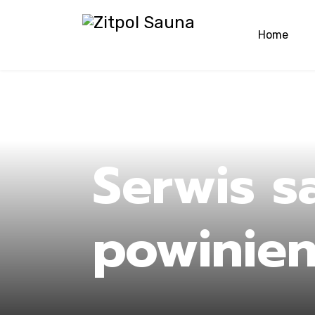
Home
Ho
Serwis s
powinien