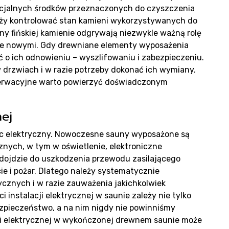
dukt
ecjalnych środków przeznaczonych do czyszczenia
ży kontrolować stan kamieni wykorzystywanych do
y fińskiej kamienie odgrywają niezwykle ważną rolę
ć je nowymi. Gdy drewniane elementy wyposażenia
 o ich odnowieniu – wyszlifowaniu i zabezpieczeniu.
lizac
 drzwiach i w razie potrzeby dokonać ich wymiany.
serwacyjne warto powierzyć doświadczonym
nej
iec elektryczny. Nowoczesne sauny wyposażone są
znych, w tym w oświetlenie, elektroniczne
dojdzie do uszkodzenia przewodu zasilającego
ie i pożar. Dlatego należy systematycznie
ycznych i w razie zauważenia jakichkolwiek
instalacji elektrycznej w saunie zależy nie tylko
ezpieczeństwo, a na nim nigdy nie powinniśmy
ji elektrycznej w wykończonej drewnem saunie może