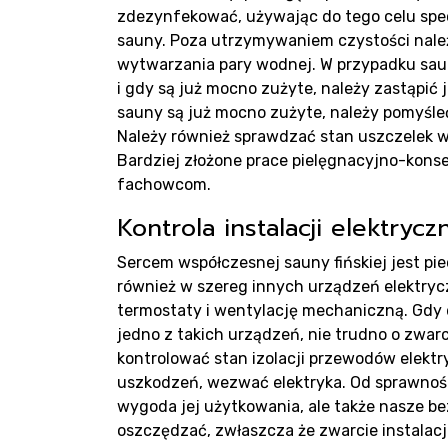
Pro
zdezynfekować, używając do tego celu sp
sauny. Poza utrzymywaniem czystości nale
wytwarzania pary wodnej. W przypadku saun
i gdy są już mocno zużyte, należy zastąpi
sauny są już mocno zużyte, należy pomyśleć
Rea
Należy również sprawdzać stan uszczelek w
Bardziej złożone prace pielęgnacyjno-kon
fachowcom.
Kontrola instalacji elektrycz
Sercem współczesnej sauny fińskiej jest p
również w szereg innych urządzeń elektryc
termostaty i wentylację mechaniczną. Gdy 
jedno z takich urządzeń, nie trudno o zwarc
kontrolować stan izolacji przewodów elektr
uszkodzeń, wezwać elektryka. Od sprawności 
wygoda jej użytkowania, ale także nasze b
oszczędzać, zwłaszcza że zwarcie instalac