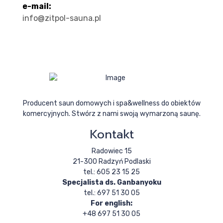
e-mail:
info@zitpol-sauna.pl
Producent saun domowych i spa&wellness do obiektów
komercyjnych. Stwórz z nami swoją wymarzoną saunę.
Kontakt
Radowiec 15
21-300 Radzyń Podlaski
tel.: 605 23 15 25
Specjalista ds. Ganbanyoku
tel.: 697 51 30 05
For english:
+48 697 51 30 05