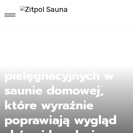
9 rytuałów
pielęgnacyjnych w
saunie domowej,
które wyraźnie
poprawiają wygląd