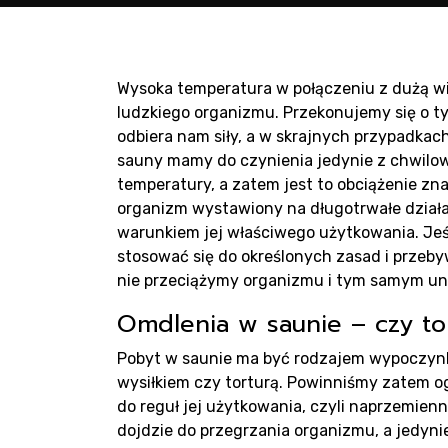
Pro
sau
Wysoka temperatura w połączeniu z dużą wi
ludzkiego organizmu. Przekonujemy się o t
odbiera nam siły, a w skrajnych przypadka
sauny mamy do czynienia jedynie z chwilo
temperatury, a zatem jest to obciążenie zn
organizm wystawiony na długotrwałe działan
warunkiem jej właściwego użytkowania. Jeś
stosować się do określonych zasad i przeby
Pro
nie przeciążymy organizmu i tym samym un
Omdlenia w saunie – czy to
Pobyt w saunie ma być rodzajem wypoczynk
wysiłkiem czy torturą. Powinniśmy zatem o
do reguł jej użytkowania, czyli naprzemienn
dojdzie do przegrzania organizmu, a jedyni