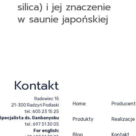
silica) i jej znaczenie
w saunie japońskiej
Kontakt
Radowiec 15
Home
Producent
21-300 Radzyń Podlaski
tel.: 605 23 15 25
Specjalista ds. Ganbanyoku
Produkty
Realizacje
tel.: 697 51 30 05
For english:
Blog
Kontakt