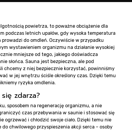
ducen
n
lgotnością powietrza, to poważne obciążenie dla
ym podczas letnich upałów, gdy wysoka temperatura
ch prowadzi do omdleń. Oczywiście w przypadku
wym wystawieniem organizmu na działanie wysokiej
acznie mniejsze od tego, jakiego doświadcza
ie słońca. Sauna jest bezpieczna, ale pod
li chcemy z niej bezpiecznie korzystać, powinniśmy
wać w jej wnętrzu ściśle określony czas. Dzięki temu
dukty
ikniemy ryzyka omdlenia.
 się zdarza?
u, sposobem na regenerację organizmu, a nie
graniczyć czas przebywania w saunie i stosować się
ie ogrzewać i chłodzić swoje ciało. Dzięki temu nie
e do chwilowego przyspieszenia akcji serca – osoby