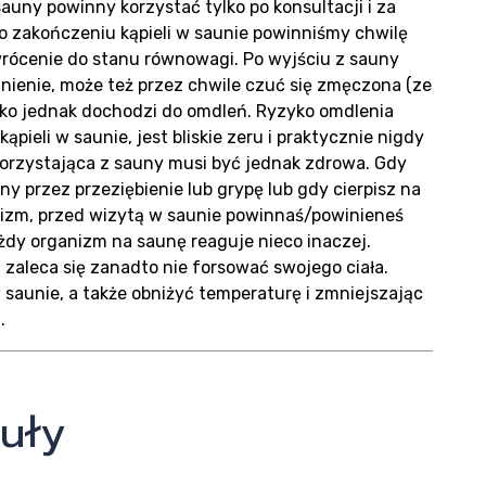
uny powinny korzystać tylko po konsultacji i za
izacje
 po zakończeniu kąpieli w saunie powinniśmy chwilę
rócenie do stanu równowagi. Po wyjściu z sauny
enie, może też przez chwile czuć się zmęczona (ze
adko jednak dochodzi do omdleń. Ryzyko omdlenia
pieli w saunie, jest bliskie zeru i praktycznie nigdy
korzystająca z sauny musi być jednak zdrowa. Gdy
ny przez przeziębienie lub grypę lub gdy cierpisz na
nizm, przed wizytą w saunie powinnaś/powinieneś
żdy organizm na saunę reaguje nieco inaczej.
 zaleca się zanadto nie forsować swojego ciała.
saunie, a także obniżyć temperaturę i zmniejszając
.
uły