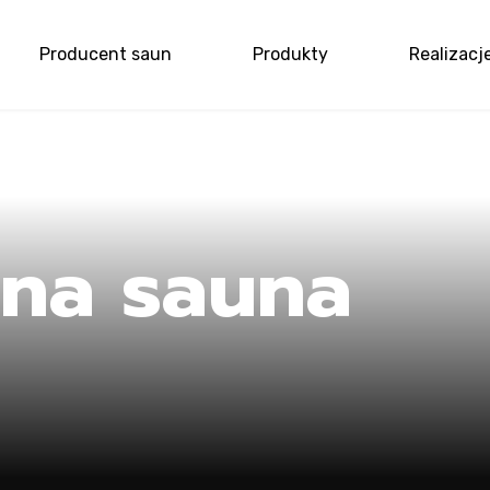
Producent saun
Produkty
Realizacj
e
zna sauna