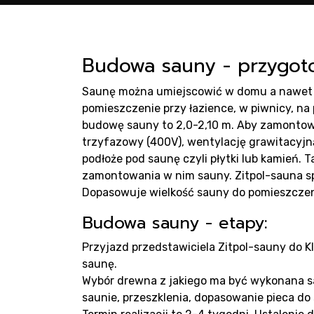
sau
Budowa sauny - przygoto
Saunę można umiejscowić w domu a nawet 
pomieszczenie przy łazience, w piwnicy, n
budowę sauny to 2,0-2,10 m. Aby zamontow
trzyfazowy (400V), wentylację grawitacyjn
podłoże pod saunę czyli płytki lub kamień.
Prod
zamontowania w nim sauny. Zitpol-sauna sp
Dopasowuje wielkość sauny do pomieszczen
Budowa sauny - etapy:
Przyjazd przedstawiciela Zitpol-sauny do K
saunę.
Wybór drewna z jakiego ma być wykonana sau
saunie, przeszklenia, dopasowanie pieca do 