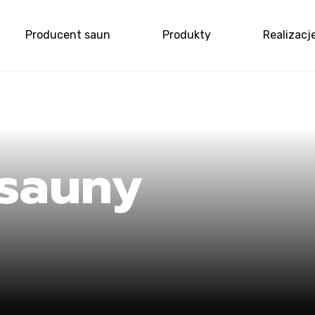
Producent saun
Produkty
Realizacj
e
sauny
ucent