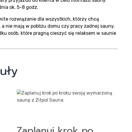
izacje
 daty przyjazdu do Klienta w celu montażu sauny.
nia ok. 5-8 godz.
e rozwiązanie dla wszystkich, którzy chcą
, a nie mają w pobliżu domu czy pracy żadnej sauny.
u osób, które pragną cieszyć się relaksem w saunie
uły
akt
Zaplanuj krok po