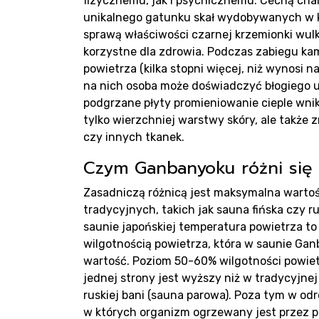
Pr
fizycznemu, jak i psychicznemu. Cechą ch
unikalnego gatunku skał wydobywanych w k
sprawą właściwości czarnej krzemionki wul
korzystne dla zdrowia. Podczas zabiegu ka
powietrza (kilka stopni więcej, niż wynosi n
na nich osoba może doświadczyć błogiego u
podgrzane płyty promieniowanie cieple wnik
tylko wierzchniej warstwy skóry, ale także 
czy innych tkanek.
Czym Ganbanyoku różni się 
Rea
Zasadniczą różnicą jest maksymalna wartoś
tradycyjnych, takich jak sauna fińska czy r
saunie japońskiej temperatura powietrza to 
wilgotnością powietrza, która w saunie Ga
wartość. Poziom 50-60% wilgotności powietr
jednej strony jest wyższy niż w tradycyjnej 
ruskiej bani (sauna parowa). Poza tym w odr
w których organizm ogrzewany jest przez p