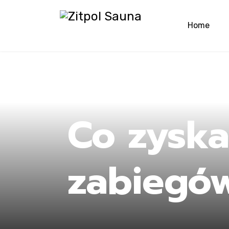
Home
Ho
Co zyska
zabiegó