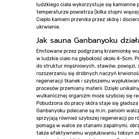
ludzkiego ciała wykorzystuje się kamienne 
temperaturze powietrza (kilka stopni więcej
Bl
Ciepło kamieni przenika przez skórę i docie
ukrwienie.
Jak sauna Ganbanyoku dział
Emitowane przez podgrzaną krzemionkę wulk
w ludzkie ciało na głębokość około 4-5cm. P
do struktur mięśniowych, stawów, powięzi, ś
rozszerzaniu się drobnych naczyń krwionośn
regeneracji tkanek i szybszemu wypłukiwa
procesów przemiany materii. Dzięki unikal
wulkanicznej organizm może szybciej się r
Ko
Pobudzona do pracy skóra staje się gładsza 
Ganbanyoku polecane są m.in. paniom walczą
sprzyjają również szybszej regeneracji po 
pomaga w walce ze stanami zapalnymi, obrz
także efektywnemu wypłukiwaniu toksyn ze s