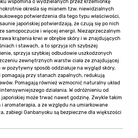
oku wspomina o wydzielanych przez krzemionkę
okrotnie określa się mianem tzw. niewidzialnych
aukowego potwierdzenia dla tego typu właściwości,
aunie japońskiej potwierdzają, że czują się po nich
psze samopoczucie i więcej energii. Niezaprzeczalnym
rawa krążenia krwi w obrębie skóry i w znajdujących
śniach i stawach, a to sprzyja ich szybszej
rwienie, sprzyja szybkiej odbudowie uszkodzonych
zczeniu zewnętrznych warstw ciała ze znajdującej
 w pozytywny sposób oddziałuje na wygląd skóry,
egi pomagają przy stanach zapalnych, redukują
stawów. Pomagają również wzmocnić naturalny układ
intensywniejszego działania. W odróżnieniu od
 japońskiej może trwać nawet godzinę. Zwykle takim
 i aromaterapia, a ze względu na umiarkowane
za, zabiegi Ganbanyoku są bezpieczne dla większości