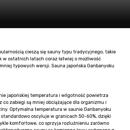
oduc
ularnością cieszą się sauny typu tradycyjnego, takie
un
ak w ostatnich latach coraz łatwiej o możliwość
, mniej typowych wersji. Sauna japońska Ganbanyoku
ie japońskiej temperatura i wilgotność powietrza
 co zabiegi są mniej obciążające dla organizmu i
ziny. Optymalna temperatura w saunie Ganbanyoku
ć standardowo oscyluje w granicach 50-60%, dzięki
kle komfortowe, co sprzyja rozluźnieniu zarówno