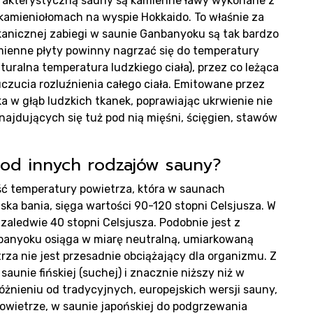
oduk
arakterystyczną sauny są kamienne ławy wykonane z
amieniołomach na wyspie Hokkaido. To właśnie za
kanicznej zabiegi w saunie Ganbanyoku są tak bardzo
mienne płyty powinny nagrzać się do temperatury
aturalna temperatura ludzkiego ciała), przez co leżąca
czucia rozluźnienia całego ciała. Emitowane przez
a w głąb ludzkich tkanek, poprawiając ukrwienie nie
znajdujących się tuż pod nią mięśni, ścięgien, stawów
od innych rodzajów sauny?
liza
ć temperatury powietrza, która w saunach
uska bania, sięga wartości 90-120 stopni Celsjusza. W
zaledwie 40 stopni Celsjusza. Podobnie jest z
nbanyoku osiąga w miarę neutralną, umiarkowaną
za nie jest przesadnie obciążający dla organizmu. Z
saunie fińskiej (suchej) i znacznie niższy niż w
óżnieniu od tradycyjnych, europejskich wersji sauny,
owietrze, w saunie japońskiej do podgrzewania