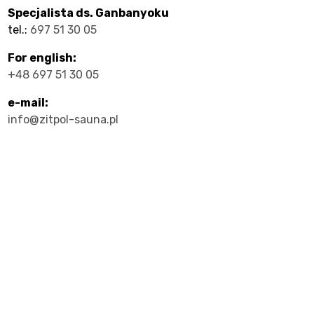
ty
Specjalista ds. Ganbanyoku
tel.:
697 51 30 05
For english:
+48 697 51 30 05
e-mail:
info@zitpol-sauna.pl
cje