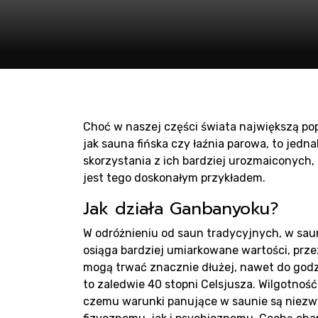
Pr
Choć w naszej części świata największą pop
sa
jak sauna fińska czy łaźnia parowa, to jedn
skorzystania z ich bardziej urozmaiconych
jest tego doskonałym przykładem.
Jak działa Ganbanyoku?
W odróżnieniu od saun tradycyjnych, w saun
osiąga bardziej umiarkowane wartości, przez
mogą trwać znacznie dłużej, nawet do god
to zaledwie 40 stopni Celsjusza. Wilgotnoś
czemu warunki panujące w saunie są niezwy