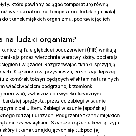
płyty, które powinny osiągać temperaturę równą
 niż wynosi naturalna temperatura ludzkiego ciała).
og
ra do tkanek miękkich organizmu, poprawiając ich
a na ludzki organizm?
aniczną fale głębokiej podczerwieni (FIR) wnikają
rzenikają przez wierzchnie warstwy skóry, docierają
cięgien i wiązadeł. Rozgrzewając tkanki, sprzyjają
ych. Krążenie krwi przyspiesza, co sprzyja lepszej
niu z komórek toksyn będących efektem naturalnych
nym właściwościom podgrzanej krzemionki
egenerować, zwłaszcza po wysiłku fizycznym.
ntak
i bardziej sprężysta, przez co zabiegi w saunie
cym z cellulitem. Zabiegi w saunie japońskiej
różnego rodzaju urazach. Podgrzanie tkanek miękkich
ękami czy wysiękami. Szybsze krążenie krwi sprzyja
kóry i tkanek znajdujących się tuż pod jej