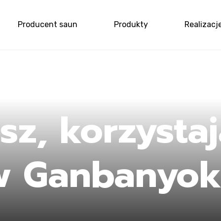
Producent saun
Produkty
Realizacj
me
sz, korzystaj
w Ganbanyok