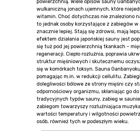
powierzchnią. Wiele opisów sauny Ganbany
wulkaniczną jonach ujemnych, które niejedn
witamin. Choć dotychczas nie znaleziono n
to jednak osoby korzystające z zabiegów w s
znacznie lepiej. Stają się zdrowsi, mają le
efektem działania japońskiej sauny jest pop
się tuż pod jej powierzchnią tkankach – mię
regeneracji. Ciepło rozluźnia, poprawia uk
struktur mięśniowych i skutecznemu oczys
się w komórkach toksyn. Sauna Ganbanyoku
pomagając m.in. w redukcji cellulitu. Zabi
dolegliwości bólowe ze strony mięśni czy 
odpornościowy organizmu, skłaniając go do 
tradycyjnych typów sauny, zabieg w saunie
zabiegom towarzyszy rozluźniająca muzyka
wartości temperatury i wilgotności powietr
osób, również tych w podeszłym wieku.