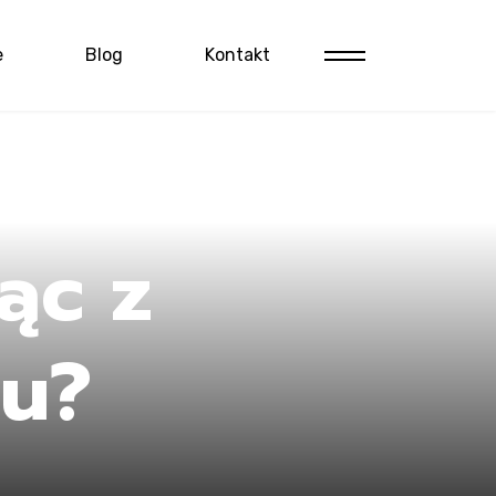
e
Blog
Kontakt
ąc z
u?