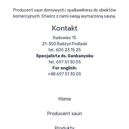
Producent saun domowych i spa&wellness do obiektów
komercyjnych. Stwórz z nami swoją wymarzoną saunę.
Kontakt
Radowiec 15
21-300 Radzyń Podlaski
tel.: 605 23 15 25
Specjalista ds. Ganbanyoku
tel.: 697 51 30 05
For english:
+48 697 51 30 05
Home
Producent saun
Produkty