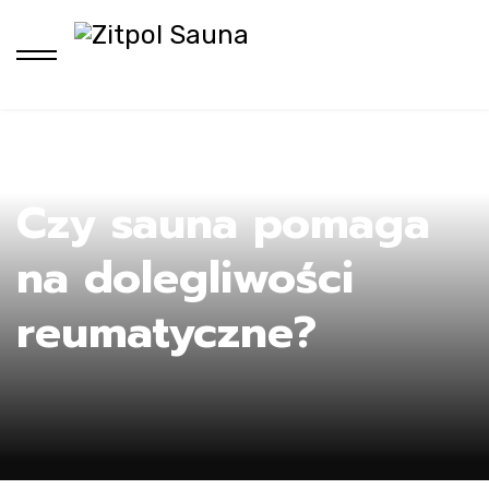
Ho
Czy sauna pomaga
na dolegliwości
reumatyczne?