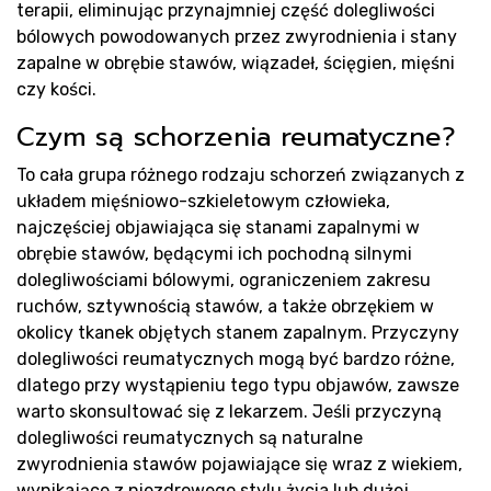
sa
terapii, eliminując przynajmniej część dolegliwości
bólowych powodowanych przez zwyrodnienia i stany
zapalne w obrębie stawów, wiązadeł, ścięgien, mięśni
czy kości.
Czym są schorzenia reumatyczne?
To cała grupa różnego rodzaju schorzeń związanych z
Pr
układem mięśniowo-szkieletowym człowieka,
najczęściej objawiająca się stanami zapalnymi w
obrębie stawów, będącymi ich pochodną silnymi
dolegliwościami bólowymi, ograniczeniem zakresu
ruchów, sztywnością stawów, a także obrzękiem w
okolicy tkanek objętych stanem zapalnym. Przyczyny
dolegliwości reumatycznych mogą być bardzo różne,
dlatego przy wystąpieniu tego typu objawów, zawsze
warto skonsultować się z lekarzem. Jeśli przyczyną
dolegliwości reumatycznych są naturalne
zwyrodnienia stawów pojawiające się wraz z wiekiem,
wynikające z niezdrowego stylu życia lub dużej