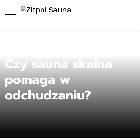
Ho
Czy sauna skalna
pomaga w
odchudzaniu?