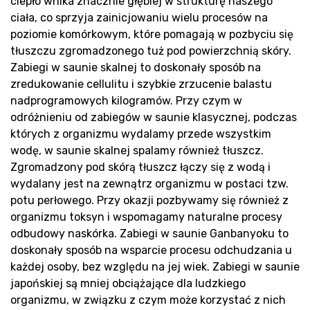
ciepło wnika znacznie głębiej w strukturę naszego
ciała, co sprzyja zainicjowaniu wielu procesów na
poziomie komórkowym, które pomagają w pozbyciu się
Pro
tłuszczu zgromadzonego tuż pod powierzchnią skóry.
Zabiegi w saunie skalnej to doskonały sposób na
zredukowanie cellulitu i szybkie zrzucenie balastu
nadprogramowych kilogramów. Przy czym w
odróżnieniu od zabiegów w saunie klasycznej, podczas
których z organizmu wydalamy przede wszystkim
wodę, w saunie skalnej spalamy również tłuszcz.
Zgromadzony pod skórą tłuszcz łączy się z wodą i
wydalany jest na zewnątrz organizmu w postaci tzw.
potu perłowego. Przy okazji pozbywamy się również z
organizmu toksyn i wspomagamy naturalne procesy
odbudowy naskórka. Zabiegi w saunie Ganbanyoku to
doskonały sposób na wsparcie procesu odchudzania u
każdej osoby, bez względu na jej wiek. Zabiegi w saunie
japońskiej są mniej obciążające dla ludzkiego
organizmu, w związku z czym może korzystać z nich