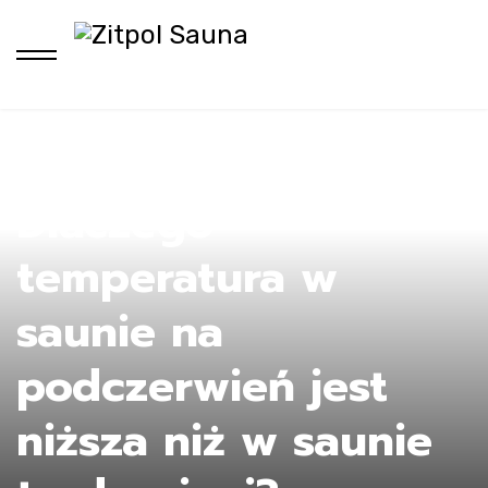
H
Dlaczego
temperatura w
saunie na
podczerwień jest
niższa niż w saunie