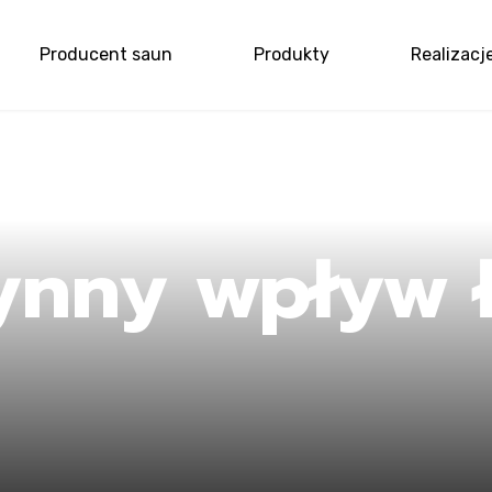
Producent saun
Produkty
Realizacj
me
ynny wpływ ł