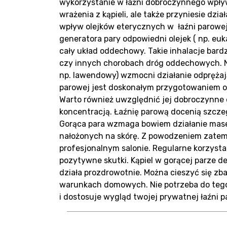
Blo
wykorzystanie w łaźni dobroczynnego wpływ
wrażenia z kąpieli, ale także przyniesie d
wpływ olejków eterycznych w łaźni parowej
generatora pary odpowiedni olejek ( np. euk
cały układ oddechowy. Takie inhalacje bard
czy innych chorobach dróg oddechowych. Na
np. lawendowy) wzmocni działanie odprężają
Kon
parowej jest doskonałym przygotowaniem o
Warto również uwzględnić jej dobroczynne d
koncentracją. Łaźnię parową docenią szczegó
Gorąca para wzmaga bowiem działanie mase
nałożonych na skórę. Z powodzeniem zatem 
profesjonalnym salonie. Regularne korzysta
pozytywne skutki. Kąpiel w gorącej parze d
działa prozdrowotnie. Można cieszyć się z
warunkach domowych. Nie potrzeba do tego
i dostosuje wygląd twojej prywatnej łaźni p