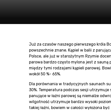
Pro
sau
Już za czasów naszego pierwszego króla Bol
powszechnie znane. Kąpiel w balii z parują
Polsce, ale już w starożytnym Rzymie doce
parowa bardzo często mylona jest z sauną p
między tymi rodzajami kąpieli parowej. Bow
wokół 50 %- 65%.
Dla porównania w tradycyjnych saunach suc
30%. Temperatura podczas sesji utrzymuje 
panujące w łaźni parowej są niemalże odwr
wilgotność utrzymuje bardzo wysoki poziom 
takiej łaźni, bowiem w całości wyłożona by