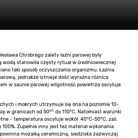
duce
n
esława Chrobrego zalety łaźni parowej były
cą wodą stanowiła częsty rytuał w średniowiecznej
niano taki sposób oczyszczania organizmu. Łaźnia
arową, jednakże istnieje dość wyraźna różnica
iem w saunie parowej wilgotność powietrza oscyluje
hych i mokrych utrzymuje się ona na poziomie 10-
oC
o
się w granicach od 50
do 110
C. Natomiast warunki
o
o
otne - temperatura oscyluje wokół 40
C-50
C, zaś
100%. Zupełnie inny jest też materiał wykonania
ć powinna mozaiką ceramiczną, siedziska zazwyczaj