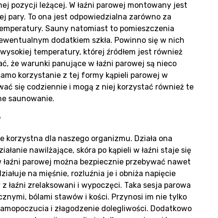
dukt
ej pozycji leżącej. W łaźni parowej montowany jest
ej pary. To ona jest odpowiedzialna zarówno za
 temperatury. Sauny natomiast to pomieszczenia
ewentualnym dodatkiem szkła. Powinno się w nich
wysokiej temperatury, której źródłem jest również
ć, że warunki panujące w łaźni parowej są nieco
lizac
samo korzystanie z tej formy kąpieli parowej w
ć się codziennie i mogą z niej korzystać również te
jne saunowanie.
?
le korzystna dla naszego organizmu. Działa ona
ałanie nawilżające, skóra po kąpieli w łaźni staje się
w łaźni parowej można bezpiecznie przebywać nawet
ałuje na mięśnie, rozluźnia je i obniża napięcie
 łaźni zrelaksowani i wypoczęci. Taka sesja parowa
nymi, bólami stawów i kości. Przynosi im nie tylko
samopoczucia i złagodzenie dolegliwości. Dodatkowo