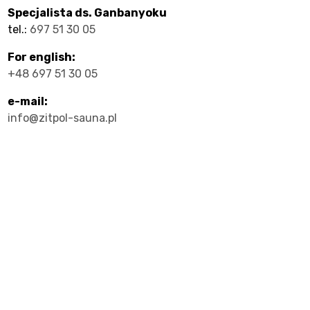
y
Specjalista ds. Ganbanyoku
tel.:
697 51 30 05
For english:
+48 697 51 30 05
je
e-mail:
info@zitpol-sauna.pl