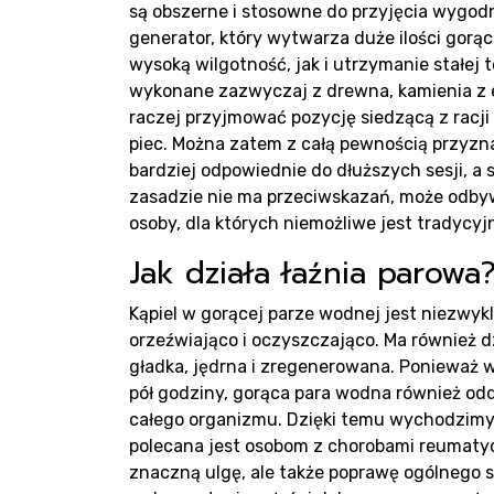
Pro
są obszerne i stosowne do przyjęcia wygodn
generator, który wytwarza duże ilości gorąc
wysoką wilgotność, jak i utrzymanie stałej
wykonane zazwyczaj z drewna, kamienia z 
raczej przyjmować pozycję siedzącą z racji 
piec. Można zatem z całą pewnością przyzna
Rea
bardziej odpowiednie do dłuższych sesji, a 
zasadzie nie ma przeciwskazań, może odbywa
osoby, dla których niemożliwe jest tradycy
Jak działa łaźnia parowa
Kąpiel w gorącej parze wodnej jest niezwyk
orzeźwiająco i oczyszczająco. Ma również dzi
gładka, jędrna i zregenerowana. Ponieważ 
pół godziny, gorąca para wodna również oddzi
całego organizmu. Dzięki temu wychodzimy z
polecana jest osobom z chorobami reumatycz
znaczną ulgę, ale także poprawę ogólnego 