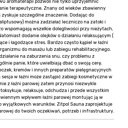
g
u aromaterapii pozwoli nie tylko uprzyjemnić
ziałanie terapeutyczne. Znany od wieków zbawienny
 zyskuje szczególne znaczenie. Dodając do
aliptusowy) można zadziałać leczniczo na zatoki i
zo wspomagają wszelkie dolegliwości przy nieżytach,
tomiast dodanie olejków o działaniu relaksującym (
ce i łagodzące stres. Bardzo często kąpiel w łaźni
takt
rganizmu do masażu lub zabiegu rehabilitacyjnego.
ziałanie na zaburzenia snu, czy problemu z
lnie panie, które uwielbiają dbać o swoją cerę.
czek, kremów i innych preparatów pielęgnacyjnych
sesja w łaźni może zastąpić zabiegi kosmetyczne w
nie z łaźni parowej zatem przynosi niezwykle
etoksykuje, relaksuje, odchudza i przede wszystkim
bawiennym wpływem łaźni parowej montując ją w
 wyjątkowych warunków. Zitpol Sauna zaprojektuje
arowej do twoich oczekiwań, potrzeb i infrastruktury.