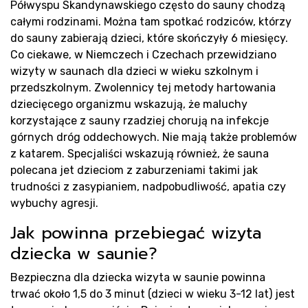
Re
Półwyspu Skandynawskiego często do sauny chodzą
całymi rodzinami. Można tam spotkać rodziców, którzy
do sauny zabierają dzieci, które skończyły 6 miesięcy.
Co ciekawe, w Niemczech i Czechach przewidziano
wizyty w saunach dla dzieci w wieku szkolnym i
przedszkolnym. Zwolennicy tej metody hartowania
dziecięcego organizmu wskazują, że maluchy
korzystające z sauny rzadziej chorują na infekcje
górnych dróg oddechowych. Nie mają także problemów
Bl
z katarem. Specjaliści wskazują również, że sauna
polecana jet dzieciom z zaburzeniami takimi jak
trudności z zasypianiem, nadpobudliwość, apatia czy
wybuchy agresji.
Jak powinna przebiegać wizyta
dziecka w saunie?
Bezpieczna dla dziecka wizyta w saunie powinna
trwać około 1,5 do 3 minut (dzieci w wieku 3-12 lat) jest