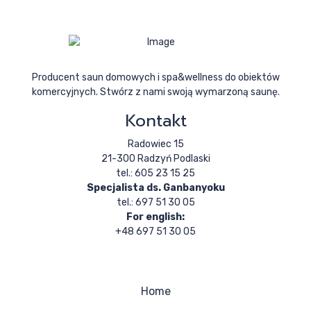
Producent saun domowych i spa&wellness do obiektów
komercyjnych. Stwórz z nami swoją wymarzoną saunę.
Kontakt
Radowiec 15
21-300 Radzyń Podlaski
tel.: 605 23 15 25
Specjalista ds. Ganbanyoku
tel.: 697 51 30 05
For english:
+48 697 51 30 05
Home