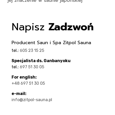
jej znaczenie w saunie japońskiej
Napisz
Zadzwoń
Producent Saun i Spa Zitpol Sauna
tel.:
605 23 15 25
Specjalista ds. Ganbanyoku
tel.:
697 51 30 05
For english:
+48 697 51 30 05
e-mail:
info@zitpol-sauna.pl