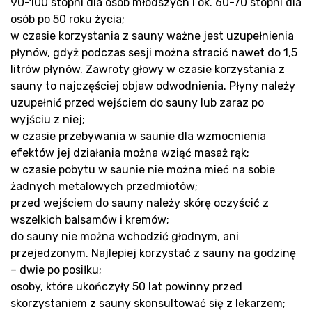
sa
90-100 stopni dla osób młodszych i ok. 60-70 stopni dla
osób po 50 roku życia;
w czasie korzystania z sauny ważne jest uzupełnienia
płynów, gdyż podczas sesji można stracić nawet do 1,5
litrów płynów. Zawroty głowy w czasie korzystania z
sauny to najczęściej objaw odwodnienia. Płyny należy
uzupełnić przed wejściem do sauny lub zaraz po
wyjściu z niej;
w czasie przebywania w saunie dla wzmocnienia
efektów jej działania można wziąć masaż rąk;
w czasie pobytu w saunie nie można mieć na sobie
żadnych metalowych przedmiotów;
przed wejściem do sauny należy skórę oczyścić z
wszelkich balsamów i kremów;
do sauny nie można wchodzić głodnym, ani
przejedzonym. Najlepiej korzystać z sauny na godzinę
– dwie po posiłku;
osoby, które ukończyły 50 lat powinny przed
skorzystaniem z sauny skonsultować się z lekarzem;