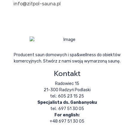
info@zitpol-sauna.pl
Producent saun domowych i spa&wellness do obiektów
komercyjnych. Stwórz z nami swoją wymarzoną saunę.
Kontakt
Radowiec 15
21-300 Radzyń Podlaski
tel.: 605 23 15 25
Specjalista ds. Ganbanyoku
tel.: 697 51 30 05
For english:
+48 697 51 30 05