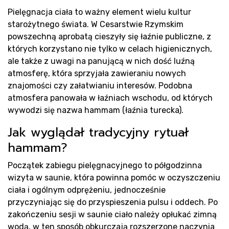
Pielęgnacja ciała to ważny element wielu kultur
Pr
starożytnego świata. W Cesarstwie Rzymskim
powszechną aprobatą cieszyły się łaźnie publiczne, z
których korzystano nie tylko w celach higienicznych,
ale także z uwagi na panującą w nich dość luźną
atmosferę, która sprzyjała zawieraniu nowych
znajomości czy załatwianiu interesów. Podobna
atmosfera panowała w łaźniach wschodu, od których
wywodzi się nazwa hammam (łaźnia turecka).
Jak wyglądał tradycyjny rytuał
hammam?
Początek zabiegu pielęgnacyjnego to półgodzinna
wizyta w saunie, która powinna pomóc w oczyszczeniu
ciała i ogólnym odprężeniu, jednocześnie
przyczyniając się do przyspieszenia pulsu i oddech. Po
zakończeniu sesji w saunie ciało należy opłukać zimną
wodą, w ten sposób obkurczają rozszerzone naczynia