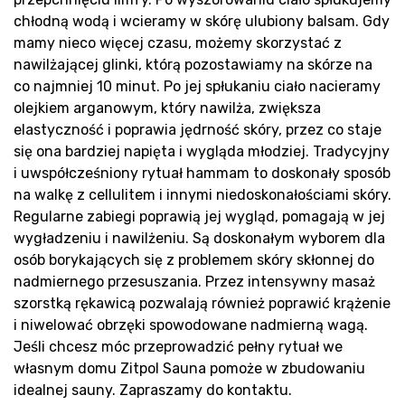
Bl
chłodną wodą i wcieramy w skórę ulubiony balsam. Gdy
mamy nieco więcej czasu, możemy skorzystać z
nawilżającej glinki, którą pozostawiamy na skórze na
co najmniej 10 minut. Po jej spłukaniu ciało nacieramy
olejkiem arganowym, który nawilża, zwiększa
elastyczność i poprawia jędrność skóry, przez co staje
się ona bardziej napięta i wygląda młodziej. Tradycyjny
i uwspółcześniony rytuał hammam to doskonały sposób
na walkę z cellulitem i innymi niedoskonałościami skóry.
Regularne zabiegi poprawią jej wygląd, pomagają w jej
wygładzeniu i nawilżeniu. Są doskonałym wyborem dla
osób borykających się z problemem skóry skłonnej do
nadmiernego przesuszania. Przez intensywny masaż
szorstką rękawicą pozwalają również poprawić krążenie
i niwelować obrzęki spowodowane nadmierną wagą.
Jeśli chcesz móc przeprowadzić pełny rytuał we
własnym domu Zitpol Sauna pomoże w zbudowaniu
idealnej sauny. Zapraszamy do kontaktu.