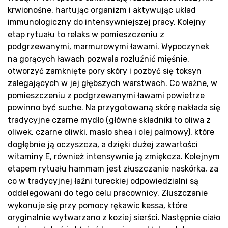
sa
krwionośne, hartując organizm i aktywując układ
immunologiczny do intensywniejszej pracy. Kolejny
etap rytuału to relaks w pomieszczeniu z
podgrzewanymi, marmurowymi ławami. Wypoczynek
na gorących ławach pozwala rozluźnić mięśnie,
otworzyć zamknięte pory skóry i pozbyć się toksyn
zalegających w jej głębszych warstwach. Co ważne, w
pomieszczeniu z podgrzewanymi ławami powietrze
Pr
powinno być suche. Na przygotowaną skórę nakłada się
tradycyjne czarne mydło (główne składniki to oliwa z
oliwek, czarne oliwki, masło shea i olej palmowy), które
dogłębnie ją oczyszcza, a dzięki dużej zawartości
witaminy E, również intensywnie ją zmiękcza. Kolejnym
etapem rytuału hammam jest złuszczanie naskórka, za
co w tradycyjnej łaźni tureckiej odpowiedzialni są
oddelegowani do tego celu pracownicy. Złuszczanie
wykonuje się przy pomocy rękawic kessa, które
oryginalnie wytwarzano z koziej sierści. Następnie ciało