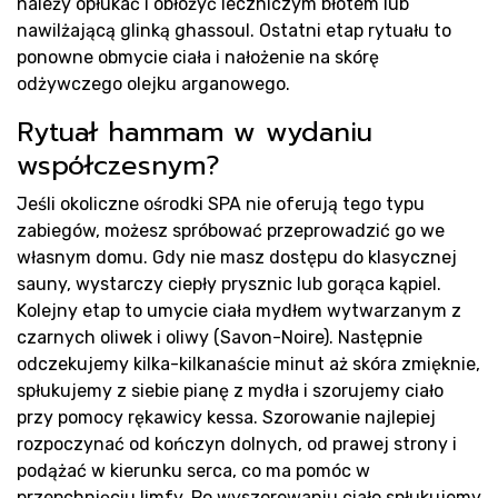
należy opłukać i obłożyć leczniczym błotem lub
nawilżającą glinką ghassoul. Ostatni etap rytuału to
ponowne obmycie ciała i nałożenie na skórę
odżywczego olejku arganowego.
Rea
Rytuał hammam w wydaniu
współczesnym?
Jeśli okoliczne ośrodki SPA nie oferują tego typu
zabiegów, możesz spróbować przeprowadzić go we
własnym domu. Gdy nie masz dostępu do klasycznej
sauny, wystarczy ciepły prysznic lub gorąca kąpiel.
Kolejny etap to umycie ciała mydłem wytwarzanym z
czarnych oliwek i oliwy (Savon-Noire). Następnie
odczekujemy kilka-kilkanaście minut aż skóra zmięknie,
spłukujemy z siebie pianę z mydła i szorujemy ciało
przy pomocy rękawicy kessa. Szorowanie najlepiej
rozpoczynać od kończyn dolnych, od prawej strony i
podążać w kierunku serca, co ma pomóc w
przepchnięciu limfy. Po wyszorowaniu ciało spłukujemy