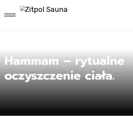
Ho
Hammam – rytualne
oczyszczenie ciała.