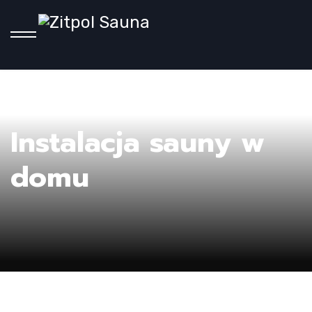
H
Instalacja sauny w
domu