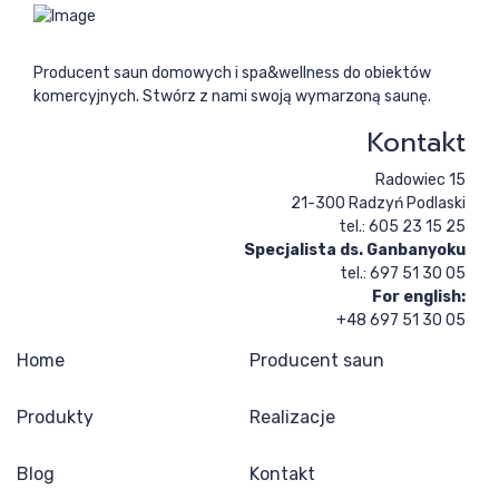
Producent saun domowych i spa&wellness do obiektów
komercyjnych. Stwórz z nami swoją wymarzoną saunę.
Kontakt
Radowiec 15
21-300 Radzyń Podlaski
tel.: 605 23 15 25
Specjalista ds. Ganbanyoku
tel.: 697 51 30 05
For english:
+48 697 51 30 05
Home
Producent saun
Produkty
Realizacje
Blog
Kontakt