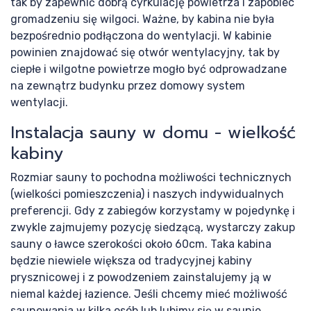
tak by zapewnić dobrą cyrkulację powietrza i zapobiec
Pr
gromadzeniu się wilgoci. Ważne, by kabina nie była
bezpośrednio podłączona do wentylacji. W kabinie
powinien znajdować się otwór wentylacyjny, tak by
ciepłe i wilgotne powietrze mogło być odprowadzane
na zewnątrz budynku przez domowy system
wentylacji.
Instalacja sauny w domu - wielkość
kabiny
Rozmiar sauny to pochodna możliwości technicznych
(wielkości pomieszczenia) i naszych indywidualnych
preferencji. Gdy z zabiegów korzystamy w pojedynkę i
zwykle zajmujemy pozycję siedzącą, wystarczy zakup
sauny o ławce szerokości około 60cm. Taka kabina
będzie niewiele większa od tradycyjnej kabiny
prysznicowej i z powodzeniem zainstalujemy ją w
niemal każdej łazience. Jeśli chcemy mieć możliwość
saunowania w kilka osób lub lubimy się w saunie