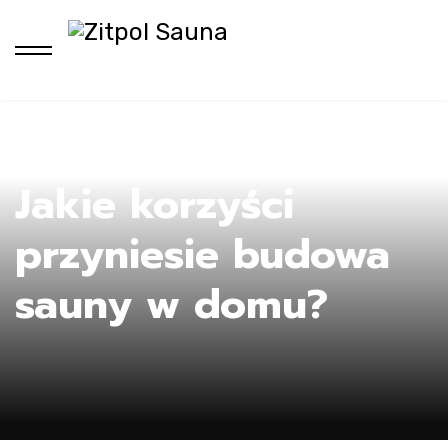
Ho
Jakie korzyści
przyniesie budowa
sauny w domu?