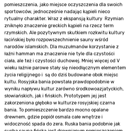
Re
pomieszczenia, jako miejsce oczyszczenia dla swoich
sportowców, jednocześnie nadając kąpieli nieco
rytualny charakter. Wraz z ekspansją kultury Rzymian
zniknęło znaczenie greckich kąpieli na rzecz term
rzymskich. Ale pozytywnym skutkiem rozkwitu kultury
łacińskiej było rozpowszechnienie sauny wśród
narodów islamskich. Dla muzułmanów korzystanie z
łaźni hamman ma znaczenie nie tyle dla czystości
ciała, ale też i czystości duchowej. Mniej więcej od V
Bl
wieku łaźnie parowe stały się nieodłącznym elementem
życia religijnego i są do dziś budowane obok miejsc
kultu. Rosyjska bania powstała prawdopodobnie w
wyniku napływu kultur zarówno środkowoazjatyckich,
słowiańskich, jak i fińskich. Prototypem jej jest
zakorzeniona głęboko w kulturze rosyjskiej czarna
bania. To pomieszczenie bardzo mocno opalane
drewnem, gdzie popiół osmala całe wnętrze i
widoczność spada do zera. Ruska bania podobnie jak
sucha sauna fińska jest drewnianym pomieszczeniem,