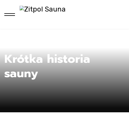
H
Krótka historia
sauny