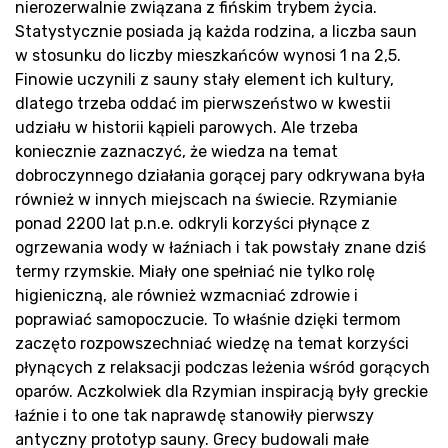
Pr
nierozerwalnie związana z fińskim trybem życia.
Statystycznie posiada ją każda rodzina, a liczba saun
w stosunku do liczby mieszkańców wynosi 1 na 2,5.
Finowie uczynili z sauny stały element ich kultury,
dlatego trzeba oddać im pierwszeństwo w kwestii
udziału w historii kąpieli parowych. Ale trzeba
koniecznie zaznaczyć, że wiedza na temat
dobroczynnego działania gorącej pary odkrywana była
również w innych miejscach na świecie. Rzymianie
ponad 2200 lat p.n.e. odkryli korzyści płynące z
ogrzewania wody w łaźniach i tak powstały znane dziś
termy rzymskie. Miały one spełniać nie tylko rolę
higieniczną, ale również wzmacniać zdrowie i
poprawiać samopoczucie. To właśnie dzięki termom
zaczęto rozpowszechniać wiedzę na temat korzyści
płynących z relaksacji podczas leżenia wśród gorących
oparów. Aczkolwiek dla Rzymian inspiracją były greckie
łaźnie i to one tak naprawdę stanowiły pierwszy
antyczny prototyp sauny. Grecy budowali małe