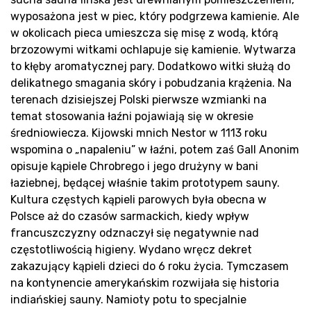
wyposażona jest w piec, który podgrzewa kamienie. Ale
w okolicach pieca umieszcza się misę z wodą, którą
brzozowymi witkami ochlapuje się kamienie. Wytwarza
to kłęby aromatycznej pary. Dodatkowo witki służą do
delikatnego smagania skóry i pobudzania krążenia. Na
terenach dzisiejszej Polski pierwsze wzmianki na
Ko
temat stosowania łaźni pojawiają się w okresie
średniowiecza. Kijowski mnich Nestor w 1113 roku
wspomina o „napaleniu” w łaźni, potem zaś Gall Anonim
opisuje kąpiele Chrobrego i jego drużyny w bani
łaziebnej, będącej właśnie takim prototypem sauny.
Kultura częstych kąpieli parowych była obecna w
Polsce aż do czasów sarmackich, kiedy wpływ
francuszczyzny odznaczył się negatywnie nad
częstotliwością higieny. Wydano wręcz dekret
zakazujący kąpieli dzieci do 6 roku życia. Tymczasem
na kontynencie amerykańskim rozwijała się historia
indiańskiej sauny. Namioty potu to specjalnie