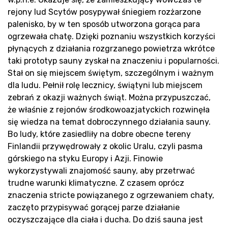
sa
rejony lud Scytów posypywał śniegiem rozżarzone
palenisko, by w ten sposób utworzona gorąca para
ogrzewała chatę. Dzięki poznaniu wszystkich korzyści
płynących z działania rozgrzanego powietrza wkrótce
taki prototyp sauny zyskał na znaczeniu i popularności.
Stał on się miejscem świętym, szczególnym i ważnym
dla ludu. Pełnił rolę lecznicy, świątyni lub miejscem
zebrań z okazji ważnych świąt. Można przypuszczać,
że właśnie z rejonów środkowoazjatyckich rozwinęła
się wiedza na temat dobroczynnego działania sauny.
Bo ludy, które zasiedliły na dobre obecne tereny
Finlandii przywędrowały z okolic Uralu, czyli pasma
górskiego na styku Europy i Azji. Finowie
wykorzystywali znajomość sauny, aby przetrwać
trudne warunki klimatyczne. Z czasem oprócz
znaczenia stricte powiązanego z ogrzewaniem chaty,
zaczęto przypisywać gorącej parze działanie
oczyszczające dla ciała i ducha. Do dziś sauna jest