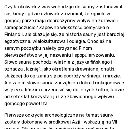
Czy ktokolwiek z was wchodząc do sauny zastanawiał
się, kiedy i gdzie człowiek zrozumiał, że kąpiele w
gorącej parze mają dobroczynny wpływ na zdrowie i
Pr
samopoczucie? Zapewne większość pomyślała o
Finlandii, ale okazuje się, ze historia sauny jest bardziej
egzotyczna, wielokulturowa i odległa. Chociaż na
samym początku należy przyznać Finom
pierwszeństwo w jej nazwaniu i spopularyzowaniu.
Słowo sauna pochodzi właśnie z języka fińskiego i
oznacza „łaźnię”, jako określenia drewnianej chatki,
służącej do ogrzania się po podróży w śniegu i mrozie.
Ale zanim słowo sauna zaczęło na dobre funkcjonować
w języku fińskim i przenosić się do innych kultur, ludzie
od setek lat korzystali już ze zbawiennego wpływu
gorącego powietrza.
Pierwsze odkrycia archeologiczne na temat sauny
zostały dokonane w środkowej Azji i wskazują na VII
w.p.n.e. Okazuje się, że zamieszkujący wówczas te