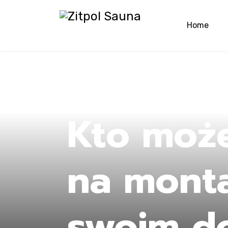
Home
Ho
Kto moż
na mont
swoim d