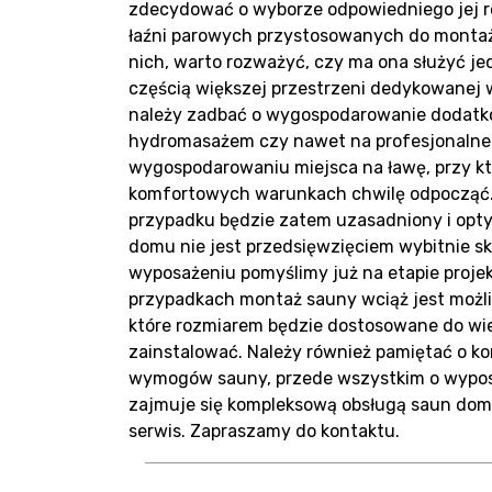
Blo
zdecydować o wyborze odpowiedniego jej ro
łaźni parowych przystosowanych do montaż
nich, warto rozważyć, czy ma ona służyć je
częścią większej przestrzeni dedykowanej 
należy zadbać o wygospodarowanie dodatk
hydromasażem czy nawet na profesjonalne 
wygospodarowaniu miejsca na ławę, przy kt
Kon
komfortowych warunkach chwilę odpocząć.
przypadku będzie zatem uzasadniony i opty
domu nie jest przedsięwzięciem wybitnie s
wyposażeniu pomyślimy już na etapie proj
przypadkach montaż sauny wciąż jest możli
które rozmiarem będzie dostosowane do wie
zainstalować. Należy również pamiętać o k
wymogów sauny, przede wszystkim o wyposa
zajmuje się kompleksową obsługą saun dom
serwis. Zapraszamy do kontaktu.