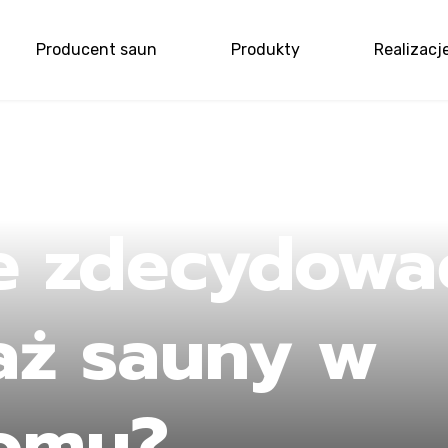
Producent saun
Produkty
Realizacj
me
e zdecydować
aż sauny w
omu?