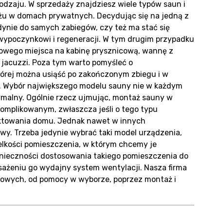
g
dzaju. W sprzedaży znajdziesz wiele typów saun i
u w domach prywatnych. Decydując się na jedną z
dynie do samych zabiegów, czy też ma stać się
wypoczynkowi i regeneracji. W tym drugim przypadku
owego miejsca na kabinę prysznicową, wannę z
jacuzzi. Poza tym warto pomyśleć o
órej można usiąść po zakończonym zbiegu i w
takt
 Wybór największego modelu sauny nie w każdym
malny. Ogólnie rzecz ujmując, montaż sauny w
komplikowanym, zwłaszcza jeśli o tego typu
ektowania domu. Jednak nawet w innych
wy. Trzeba jedynie wybrać taki model urządzenia,
lkości pomieszczenia, w którym chcemy je
onieczności dostosowania takiego pomieszczenia do
żeniu go wydajny system wentylacji. Nasza firma
owych, od pomocy w wyborze, poprzez montaż i