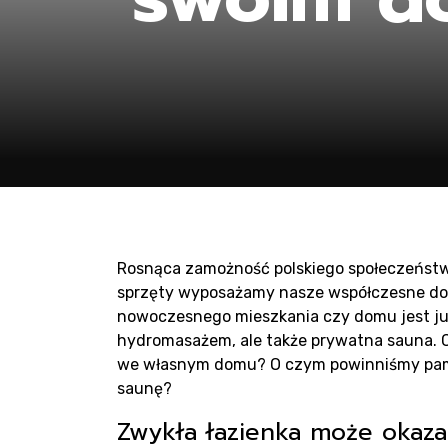
Pro
sau
Rosnąca zamożność polskiego społeczeństwa
sprzęty wyposażamy nasze współczesne d
nowoczesnego mieszkania czy domu jest już
hydromasażem, ale także prywatna sauna. 
we własnym domu? O czym powinniśmy pam
saunę?
Zwykła łazienka może okazać