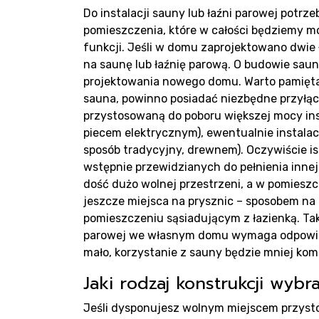
Pro
Do instalacji sauny lub łaźni parowej potrz
pomieszczenia, które w całości będziemy m
funkcji. Jeśli w domu zaprojektowano dwie
na saunę lub łaźnię parową. O budowie sauny
projektowania nowego domu. Warto pamięta
sauna, powinno posiadać niezbędne przyłąc
Rea
przystosowaną do poboru większej mocy ins
piecem elektrycznym), ewentualnie instal
sposób tradycyjny, drewnem). Oczywiście 
wstępnie przewidzianych do pełnienia innej
dość dużo wolnej przestrzeni, a w pomieszc
jeszcze miejsca na prysznic – sposobem na
pomieszczeniu sąsiadującym z łazienką. Ta
parowej we własnym domu wymaga odpowiedn
mało, korzystanie z sauny będzie mniej ko
Jaki rodzaj konstrukcji wybr
Jeśli dysponujesz wolnym miejscem przys