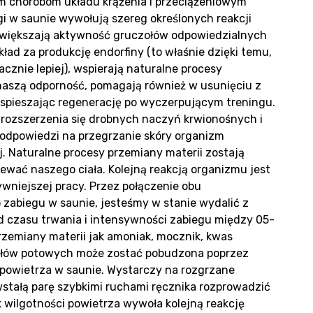
m chorobom układu krążenia i przeciążeniowym
 w saunie wywołują szereg określonych reakcji
 zwiększają aktywność gruczołów odpowiedzialnych
ład za produkcję endorfiny (to właśnie dzięki temu,
cznie lepiej), wspierają naturalne procesy
og
aszą odporność, pomagają również w usunięciu z
spieszając regenerację po wyczerpującym treningu.
 rozszerzenia się drobnych naczyń krwionośnych i
odpowiedzi na przegrzanie skóry organizm
 Naturalne procesy przemiany materii zostają
ać naszego ciała. Kolejną reakcją organizmu jest
niejszej pracy. Przez połączenie obu
abiegu w saunie, jesteśmy w stanie wydalić z
d czasu trwania i intensywności zabiegu między 05-
 przemiany materii jak amoniak, mocznik, kwas
ołów potowych może zostać pobudzona poprzez
powietrza w saunie. Wystarczy na rozgrzane
owstałą parę szybkimi ruchami ręcznika rozprowadzić
 wilgotności powietrza wywoła kolejną reakcję