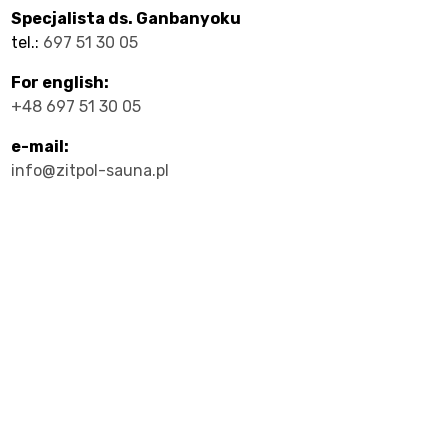
Specjalista ds. Ganbanyoku
ty
tel.:
697 51 30 05
For english:
+48 697 51 30 05
e-mail:
info@zitpol-sauna.pl
cje