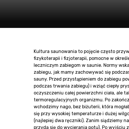
Pr
Kultura saunowania to pojęcie często przy
fizykoterapii i fizjoterapii, pomocne w okr
sa
leczniczym zabiegom w saunie. Normy wska
zabiegu, jak mamy zachowywać się podczas s
sauny. Przed przystąpieniem do zabiegu pow
podczas trwania zabiegu) i wziąć ciepły pry
oczyszczeniu całej powierzchni ciała, ale
termoregulacyjnych organizmu. Po zakończon
wchodzimy nago, bez biżuterii, która mogła
się przy wysokiej temperaturze i dużej wil
(najlepiej dwa ręczniki). Zanim siądziemy na
przyda się do wycierania potu). Po wyjściu 