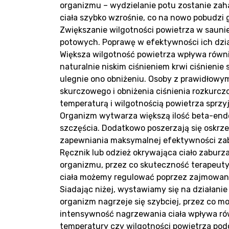
Ko
organizmu – wydzielanie potu zostanie z
ciała szybko wzrośnie, co na nowo pobudzi 
Zwiększanie wilgotności powietrza w sauni
potowych. Poprawę w efektywności ich dzia
Większa wilgotność powietrza wpływa równi
naturalnie niskim ciśnieniem krwi ciśnienie
ulegnie ono obniżeniu. Osoby z prawidłowy
skurczowego i obniżenia ciśnienia rozkurc
temperaturą i wilgotnością powietrza sprzy
Organizm wytwarza większą ilość beta-endo
szczęścia. Dodatkowo poszerzają się oskrze
zapewniania maksymalnej efektywności zabi
Ręcznik lub odzież okrywająca ciało zabur
organizmu, przez co skuteczność terapeuty
ciała możemy regulować poprzez zajmowanie
Siadając niżej, wystawiamy się na działani
organizm nagrzeje się szybciej, przez co mo
intensywność nagrzewania ciała wpływa rów
temperatury czy wilgotności powietrza podc