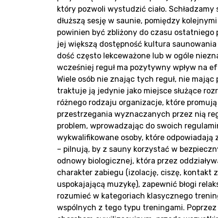
który pozwoli wystudzić ciało. Schładzamy s
Pr
dłuższą sesję w saunie, pomiędzy kolejny
powinien być zbliżony do czasu ostatniego 
jej większą dostępność kultura saunowania 
dość często lekceważone lub w ogóle niez
wcześniej reguł ma pozytywny wpływ na efe
Wiele osób nie znając tych reguł, nie mając
traktuje ją jedynie jako miejsce służące roz
różnego rodzaju organizacje, które promują
przestrzegania wyznaczanych przez nią re
problem, wprowadzając do swoich regulamin
wykwalifikowane osoby, które odpowiadają 
Rea
– pilnują, by z sauny korzystać w bezpieczn
odnowy biologicznej, która przez oddziaływa
charakter zabiegu (izolację, ciszę, kontakt
uspokajającą muzykę), zapewnić błogi rela
rozumieć w kategoriach klasycznego trenin
wspólnych z tego typu treningami. Poprzez