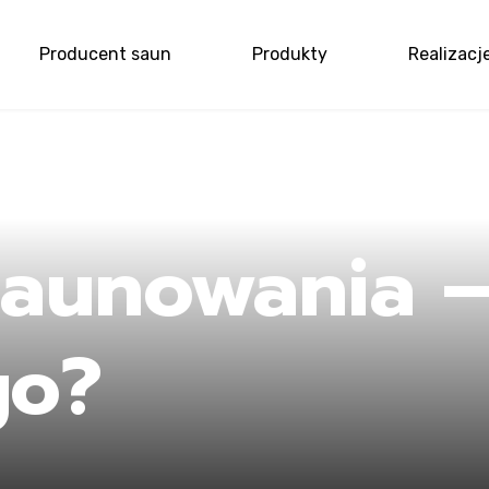
Producent saun
Produkty
Realizacj
me
saunowania –
go?