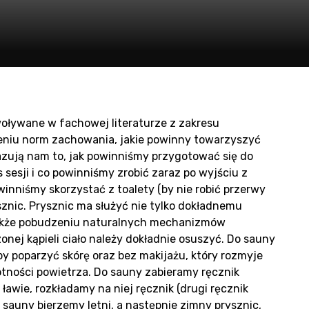
oduc
woływane w fachowej literaturze z zakresu
eśleniu norm zachowania, jakie powinny towarzyszyć
un
zują nam to, jak powinniśmy przygotować się do
esji i co powinniśmy zrobić zaraz po wyjściu z
inniśmy skorzystać z toalety (by nie robić przerwy
sznic. Prysznic ma służyć nie tylko dokładnemu
 także pobudzeniu naturalnych mechanizmów
ej kąpieli ciało należy dokładnie osuszyć. Do sauny
by poparzyć skórę oraz bez makijażu, który rozmyje
gotności powietrza. Do sauny zabieramy ręcznik
 ławie, rozkładamy na niej ręcznik (drugi ręcznik
z sauny bierzemy letni, a następnie zimny prysznic,