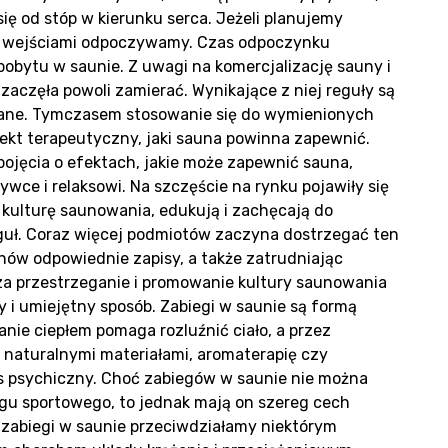
ię od stóp w kierunku serca. Jeżeli planujemy
oduk
mi wejściami odpoczywamy. Czas odpoczynku
pobytu w saunie. Z uwagi na komercjalizację sauny i
zaczęła powoli zamierać. Wynikające z niej reguły są
nane. Tymczasem stosowanie się do wymienionych
kt terapeutyczny, jaki sauna powinna zapewnić.
 pojęcia o efektach, jakie może zapewnić sauna,
rywce i relaksowi. Na szczęście na rynku pojawiły się
 kulturę saunowania, edukują i zachęcają do
guł. Coraz więcej podmiotów zaczyna dostrzegać ten
ów odpowiednie zapisy, a także zatrudniając
za przestrzeganie i promowanie kultury saunowania
liza
y i umiejętny sposób. Zabiegi w saunie są formą
nie ciepłem pomaga rozluźnić ciało, a przez
 z naturalnymi materiałami, aromaterapię czy
ks psychiczny. Choć zabiegów w saunie nie można
gu sportowego, to jednak mają on szereg cech
 zabiegi w saunie przeciwdziałamy niektórym