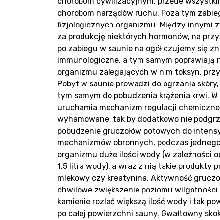
chorobom cywilizacyjnym, przede wszystki
chorobom narządów ruchu. Poza tym zabiegi
fizjologicznych organizmu. Między innymi
za produkcję niektórych hormonów, na przyk
po zabiegu w saunie na ogół czujemy się zna
Bl
immunologiczne, a tym samym poprawiają n
organizmu zalegających w nim toksyn, przy
Pobyt w saunie prowadzi do ogrzania skóry,
tym samym do pobudzenia krążenia krwi. W 
uruchamia mechanizm regulacji chemicznej.
wyhamowane, tak by dodatkowo nie podgrzew
pobudzenie gruczołów potowych do intensyw
mechanizmów obronnych, podczas jednego z
organizmu duże ilości wody (w zależności o
1,5 litra wody), a wraz z nią takie produkty
mlekowy czy kreatynina. Aktywność grucz
chwilowe zwiększenie poziomu wilgotności 
kamienie rozlać większą ilość wody i tak p
po całej powierzchni sauny. Gwałtowny skok