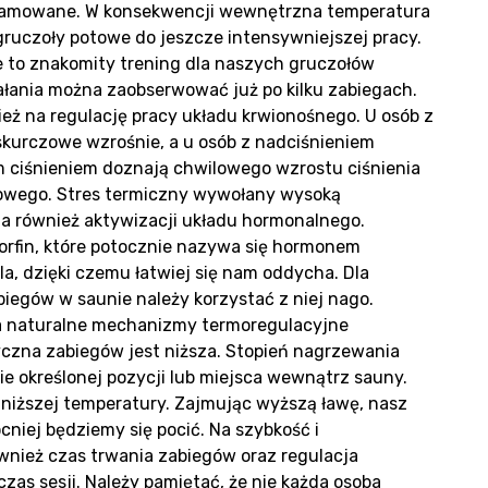
ntak
ahamowane. W konsekwencji wewnętrzna temperatura
gruczoły potowe do jeszcze intensywniejszej pracy.
e to znakomity trening dla naszych gruczołów
łania można zaobserwować już po kilku zabiegach.
eż na regulację pracy układu krwionośnego. U osób z
 skurczowe wzrośnie, a u osób z nadciśnieniem
m ciśnieniem doznają chwilowego wzrostu ciśnienia
zowego. Stres termiczny wywołany wysoką
ja również aktywizacji układu hormonalnego.
rfin, które potocznie nazywa się hormonem
la, dzięki czemu łatwiej się nam oddycha. Dla
egów w saunie należy korzystać z niej nago.
za naturalne mechanizmy termoregulacyjne
czna zabiegów jest niższa. Stopień nagrzewania
 określonej pozycji lub miejsca wewnątrz sauny.
e niższej temperatury. Zajmując wyższą ławę, nasz
cniej będziemy się pocić. Na szybkość i
nież czas trwania zabiegów oraz regulacja
zas sesji. Należy pamiętać, że nie każda osoba