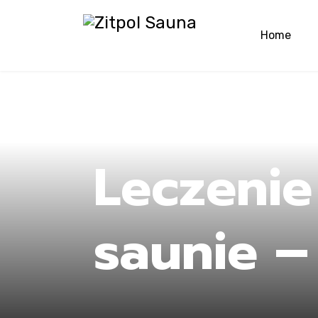
Home
Ho
Leczenie
saunie –