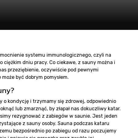
ducen
n
zmocnienie systemu immunologicznego, czyli na
o ciężkim dniu pracy. Co ciekawe, z sauny można i
nas przeziębienie, oczywiście pod pewnymi
ie może być dobrym pomysłem.
uny?
dukty
my o kondycję i trzymamy się zdrowej, odpowiednio
oknąć lub zmarznąć, by złapał nas dokuczliwy katar.
musimy rezygnować z zabiegów w saunie. Jest jeden
rzystające z sauny osoby. Sauna podczas kataru
czemu bezpośrednio po zabiegu od razu poczujemy