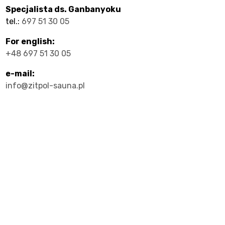
Specjalista ds. Ganbanyoku
tel.:
697 51 30 05
e
For english:
+48 697 51 30 05
e-mail:
info@zitpol-sauna.pl