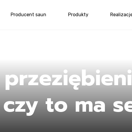
Producent saun
Produkty
Realizacj
me
 przeziębien
 czy to ma s