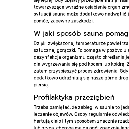
się lepiej. Gdy objawy przeziębienia się nasi
towarzyszące wyraźne osłabienie organizmu,
sytuacji sauna może dodatkowo nadwątlić j
pomóc, zapewne zaszkodzi.
Real
W jaki sposób sauna pomag
Dzięki zwiększonej temperaturze powietrza 
sztucznej gorączki. To pomaga w pozbyciu si
dezynfekcja organizmu często określania je
dla wygrzewania się pod kocem lub kołdrą. 
zatem przyspieszyć proces zdrowienia. Gdy 
dodatkowo udrażniają się nasze górne dro
Blo
piersią.
Profilaktyka przeziębień
Trzeba pamiętać, że zabiegi w saunie to jed
leczenie objawów. Osoby regularnie odwie
hartują ciało i tym sposobem znacznie rzadz
lub grypa, choroba ma na ogół znacznie łag