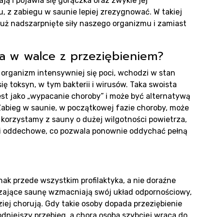
lają i pojawia się gorączka oraz zwykle jej
 z zabiegu w saunie lepiej zrezygnować. W takiej
uż nadszarpnięte siły naszego organizmu i zamiast
izacj
a w walce z przeziębieniem?
organizm intensywniej się poci, wchodzi w stan
ę toksyn, w tym bakterii i wirusów. Taka swoista
st jako „wypacanie choroby” i może być alternatywą
Zabieg w saunie, w początkowej fazie choroby, może
korzystamy z sauny o dużej wilgotności powietrza,
gi oddechowe, co pozwala ponownie oddychać pełną
g
nak przede wszystkim profilaktyka, a nie doraźne
dzające saunę wzmacniają swój układ odpornościowy,
iej chorują. Gdy takie osoby dopada przeziębienie
odniejszy przebieg, a chora osoba szybciej wraca do