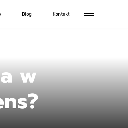
e
Blog
Kontakt
ia w
ens?