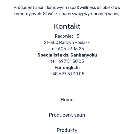
Producent saun domowych i spa&wellness do obiektów
komercyjnych. Stwórz z nami swoją wymarzoną saunę.
Kontakt
Radowiec 15
21-300 Radzyń Podlaski
tel.: 605 23 15 25
Specjalista ds. Ganbanyoku
tel.: 697 51 30 05
For english:
+48 697 51 30 05
Home
Producent saun
Produkty