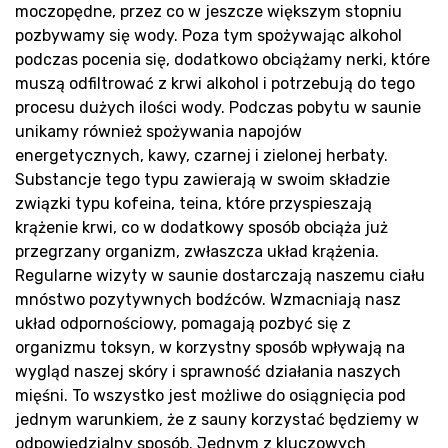
moczopędne, przez co w jeszcze większym stopniu
Ko
pozbywamy się wody. Poza tym spożywając alkohol
podczas pocenia się, dodatkowo obciążamy nerki, które
muszą odfiltrować z krwi alkohol i potrzebują do tego
procesu dużych ilości wody. Podczas pobytu w saunie
unikamy również spożywania napojów
energetycznych, kawy, czarnej i zielonej herbaty.
Substancje tego typu zawierają w swoim składzie
związki typu kofeina, teina, które przyspieszają
krążenie krwi, co w dodatkowy sposób obciąża już
przegrzany organizm, zwłaszcza układ krążenia.
Regularne wizyty w saunie dostarczają naszemu ciału
mnóstwo pozytywnych bodźców. Wzmacniają nasz
układ odpornościowy, pomagają pozbyć się z
organizmu toksyn, w korzystny sposób wpływają na
wygląd naszej skóry i sprawność działania naszych
mięśni. To wszystko jest możliwe do osiągnięcia pod
jednym warunkiem, że z sauny korzystać będziemy w
odpowiedzialny sposób. Jednym z kluczowych