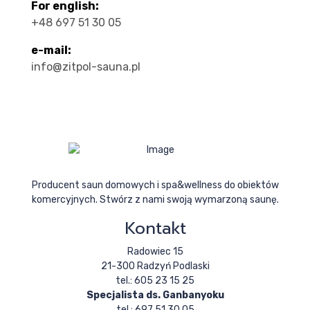
For english:
+48 697 51 30 05
e-mail:
info@zitpol-sauna.pl
Producent saun domowych i spa&wellness do obiektów
komercyjnych. Stwórz z nami swoją wymarzoną saunę.
Kontakt
Radowiec 15
21-300 Radzyń Podlaski
tel.: 605 23 15 25
Specjalista ds. Ganbanyoku
tel.: 697 51 30 05