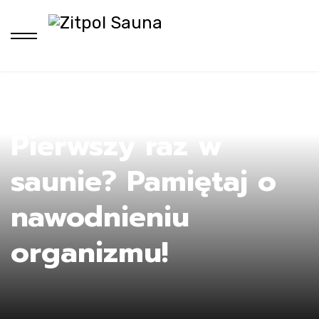
H
Pierwszy raz w
saunie? Pamiętaj o
nawodnieniu
organizmu!