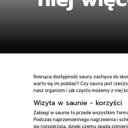
Pr
sa
Rosnąca dostępność sauny zachęca do skorz
warto się im poddać? Czy sauna jest rzeczyw
nasz organizm i jak często możemy z niej k
Wizyta w saunie - korzyści
Zabiegi w saunie to przede wszystkim form
Podczas naprzemiennego nagrzewnia i schł
się rozszerzają, dzięki czemu spada ciśnien