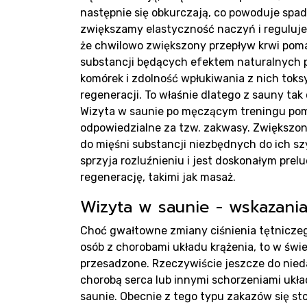
Pro
następnie się obkurczają, co powoduje spade
zwiększamy elastyczność naczyń i regulujem
że chwilowo zwiększony przepływ krwi pomag
substancji będących efektem naturalnych 
komórek i zdolność wpłukiwania z nich tok
regeneracji. To właśnie dlatego z sauny ta
Wizyta w saunie po męczącym treningu pom
odpowiedzialne za tzw. zakwasy. Zwiększon
do mięśni substancji niezbędnych do ich s
Rea
sprzyja rozluźnieniu i jest doskonałym pr
regenerację, takimi jak masaż.
Wizyta w saunie - wskazani
Choć gwałtowne zmiany ciśnienia tętniczeg
osób z chorobami układu krążenia, to w św
przesadzone. Rzeczywiście jeszcze do ni
chorobą serca lub innymi schorzeniami ukł
saunie. Obecnie z tego typu zakazów się st