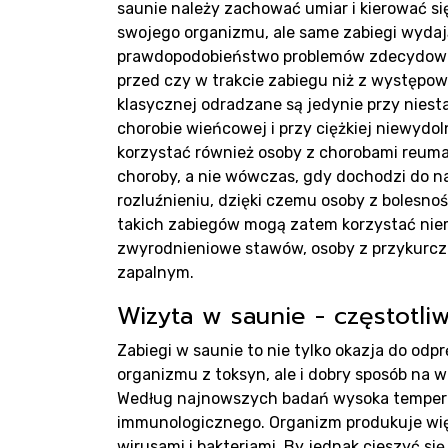
saunie należy zachować umiar i kierować s
Blo
swojego organizmu, ale same zabiegi wydaj
prawdopodobieństwo problemów zdecydowan
przed czy w trakcie zabiegu niż z występow
klasycznej odradzane są jedynie przy nies
chorobie wieńcowej i przy ciężkiej niewydo
korzystać również osoby z chorobami reuma
choroby, a nie wówczas, gdy dochodzi do na
rozluźnieniu, dzięki czemu osoby z bolesn
takich zabiegów mogą zatem korzystać nie
zwyrodnieniowe stawów, osoby z przykurcza
Kon
zapalnym.
Wizyta w saunie - częstotli
Zabiegi w saunie to nie tylko okazja do odp
organizmu z toksyn, ale i dobry sposób na 
Według najnowszych badań wysoka temperat
immunologicznego. Organizm produkuje wię
wirusami i bakteriami. By jednak cieszyć się