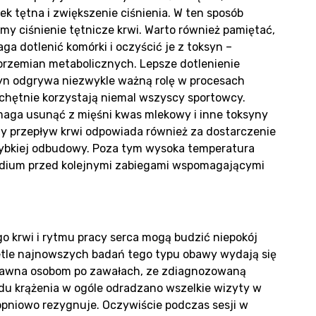
duk
k tętna i zwiększenie ciśnienia. W ten sposób
y ciśnienie tętnicze krwi. Warto również pamiętać,
a dotlenić komórki i oczyścić je z toksyn –
przemian metabolicznych. Lepsze dotlenienie
syn odgrywa niezwykle ważną rolę w procesach
k chętnie korzystają niemal wszyscy sportowcy.
aga usunąć z mięśni kwas mlekowy i inne toksyny
y przepływ krwi odpowiada również za dostarczenie
zybkiej odbudowy. Poza tym wysoka temperatura
liza
eludium przed kolejnymi zabiegami wspomagającymi
a
o krwi i rytmu pracy serca mogą budzić niepokój
ietle najnowszych badań tego typu obawy wydają się
edawna osobom po zawałach, ze zdiagnozowaną
adu krążenia w ogóle odradzano wszelkie wizyty w
opniowo rezygnuje. Oczywiście podczas sesji w