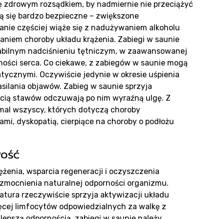
ię zdrowym rozsądkiem, by nadmiernie nie przeciążyć
g
ą się bardzo bezpieczne – zwiększone
ie częściej wiąże się z nadużywaniem alkoholu
aniem choroby układu krążenia. Zabiegi w saunie
tabilnym nadciśnieniu tętniczym, w zaawansowanej
lności serca. Co ciekawe, z zabiegów w saunie mogą
tycznymi. Oczywiście jedynie w okresie uśpienia
silania objawów. Zabieg w saunie sprzyja
ością stawów odczuwają po nim wyraźną ulgę. Z
mal wszyscy, których dotyczą choroby
mi, dyskopatią, cierpiące na choroby o podłożu
takt
wość
rężenia, wsparcia regeneracji i oczyszczenia
wzmocnienia naturalnej odporności organizmu.
ura rzeczywiście sprzyja aktywizacji układu
cej limfocytów odpowiedzialnych za walkę z
 lepszą odpornością, zabiegi w saunie należy