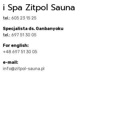
ty
i Spa Zitpol Sauna
tel.:
605 23 15 25
Specjalista ds. Ganbanyoku
tel.:
697 51 30 05
For english:
+48 697 51 30 05
cje
e-mail:
info@zitpol-sauna.pl