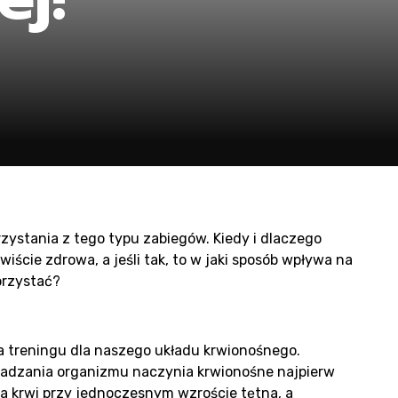
oduc
un
ystania z tego typu zabiegów. Kiedy i dlaczego
iście zdrowa, a jeśli tak, to w jaki sposób wpływa na
orzystać?
a treningu dla naszego układu krwionośnego.
adzania organizmu naczynia krwionośne najpierw
ia krwi przy jednoczesnym wzroście tętna, a