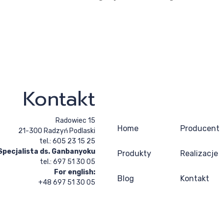
Kontakt
Radowiec 15
Home
Producent
21-300 Radzyń Podlaski
tel.: 605 23 15 25
Specjalista ds. Ganbanyoku
Produkty
Realizacje
tel.: 697 51 30 05
For english:
Blog
Kontakt
+48 697 51 30 05