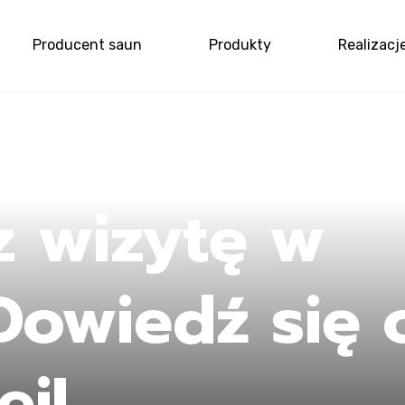
Producent saun
Produkty
Realizacj
me
z wizytę w
Dowiedź się 
ej!