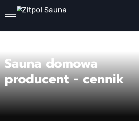
Ho
Sauna domowa
producent - cennik