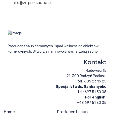
info@zitpol-sauna.pl
Producent saun domowych i spa&wellness do obiektów
komercyjnych. Stwórz z nami swoją wymarzoną saunę.
Kontakt
Radowiec 15
21-300 Radzyń Podlaski
tel.: 605 23 15 25
Specjalista ds. Ganbanyoku
tel.: 697 51 30 05
For english:
+48 697 51 30 05
Home
Producent saun