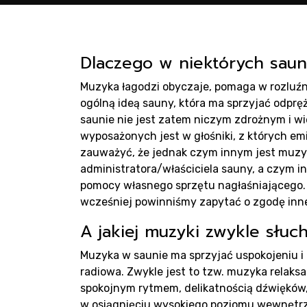
Pro
sau
Dlaczego w niektórych saun
Muzyka łagodzi obyczaje, pomaga w rozluźn
ogólną ideą sauny, która ma sprzyjać odpr
saunie nie jest zatem niczym zdrożnym i w
wyposażonych jest w głośniki, z których em
zauważyć, że jednak czym innym jest muzy
administratora/właściciela sauny, a czym i
pomocy własnego sprzętu nagłaśniającego.
Pro
wcześniej powinniśmy zapytać o zgodę inne
A jakiej muzyki zwykle słuc
Muzyka w saunie ma sprzyjać uspokojeniu i
radiowa. Zwykle jest to tzw. muzyka relaksa
spokojnym rytmem, delikatnością dźwięków,
w osiągnięciu wysokiego poziomu wewnętrz