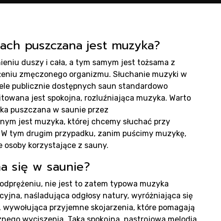
ducen
n
ach puszczana jest muzyka?
ieniu duszy i cała, a tym samym jest tożsama z
ężeniu zmęczonego organizmu. Słuchanie muzyki w
iele publicznie dostępnych saun standardowo
itowana jest spokojna, rozluźniająca muzyka. Warto
ka puszczana w saunie przez
nnym jest muzyka, której chcemy słuchać przy
 W tym drugim przypadku, zanim puścimy muzykę,
dukty
 osoby korzystające z sauny.
ha się w saunie?
 odprężeniu, nie jest to zatem typowa muzyka
cyjna, naśladująca odgłosy natury, wyróżniająca się
 wywołująca przyjemne skojarzenia, które pomagają
nego wyciszenia. Taka spokojna, nastrojowa melodia