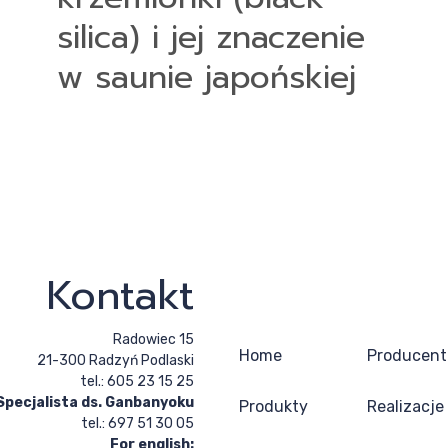
silica) i jej znaczenie
w saunie japońskiej
Kontakt
Radowiec 15
Home
Producent
21-300 Radzyń Podlaski
tel.: 605 23 15 25
Specjalista ds. Ganbanyoku
Produkty
Realizacje
tel.: 697 51 30 05
For english: