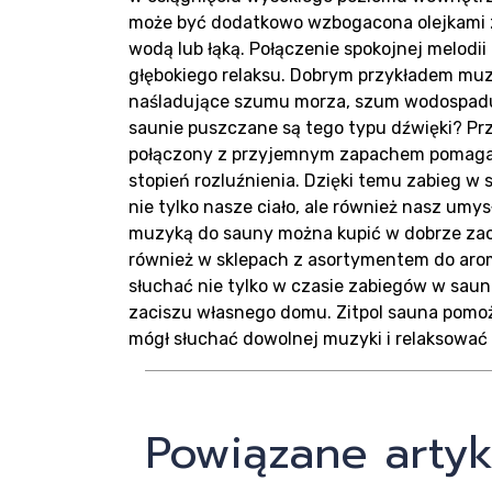
może być dodatkowo wzbogacona olejkami za
Real
wodą lub łąką. Połączenie spokojnej melod
głębokiego relaksu. Dobrym przykładem muzy
naśladujące szumu morza, szum wodospadu 
saunie puszczane są tego typu dźwięki? Prz
połączony z przyjemnym zapachem pomaga 
stopień rozluźnienia. Dzięki temu zabieg w 
nie tylko nasze ciało, ale również nasz umys
muzyką do sauny można kupić w dobrze zao
Blo
również w sklepach z asortymentem do aro
słuchać nie tylko w czasie zabiegów w saun
zaciszu własnego domu. Zitpol sauna pom
mógł słuchać dowolnej muzyki i relaksować si
Powiązane artyk