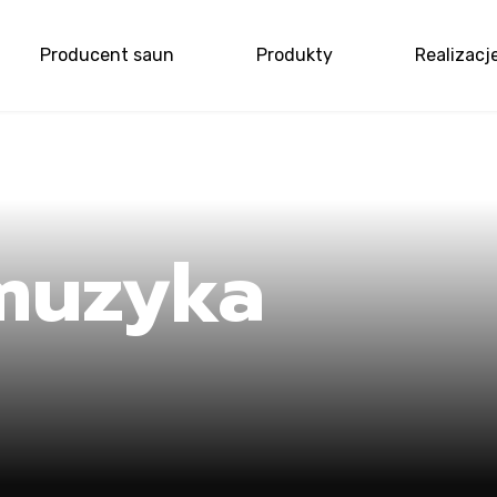
Producent saun
Produkty
Realizacj
e
 muzyka