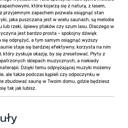
pachowymi, które kojarzą się z naturą, z lasem,
izacje
ii z przyjemnym zapachem pozwala osiągnąć stan
ki, jaka puszczana jest w wielu saunach, są melodie
lub rzeki, śpiewy ptaków czy szum lasu. Dlaczego w
yczyna jest bardzo prosta – spokojny dźwięk
się odprężyć, a tym samym osiągnąć wyższy
saunie staje się bardziej efektywny, korzysta na nim
ł, który zyskuje okazję, by się zresetować. Płyty z
patrzonych sklepach muzycznych, a niekiedy
g
materapii. Dzięki temu odprężającej muzyki możemy
ie, ale także podczas kąpieli czy odpoczynku w
oże zbudować saunę w Twoim domu, gdzie będziesz
ę tak jak lubisz.
uły