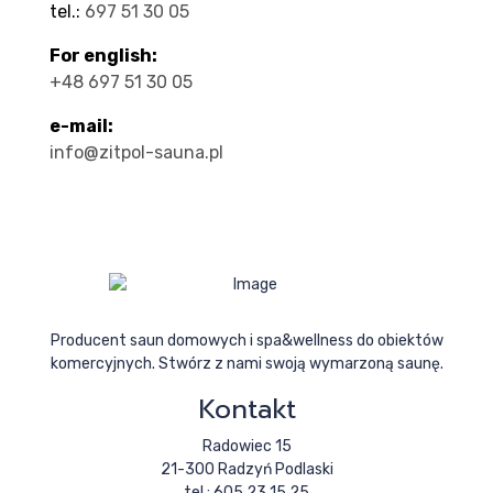
tel.:
697 51 30 05
For english:
+48 697 51 30 05
e-mail:
info@zitpol-sauna.pl
Producent saun domowych i spa&wellness do obiektów
komercyjnych. Stwórz z nami swoją wymarzoną saunę.
Kontakt
Radowiec 15
21-300 Radzyń Podlaski
tel.: 605 23 15 25