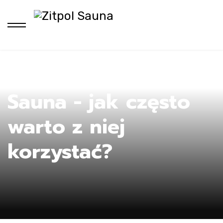
Ho
Sauna - jak często
warto z niej
korzystać?