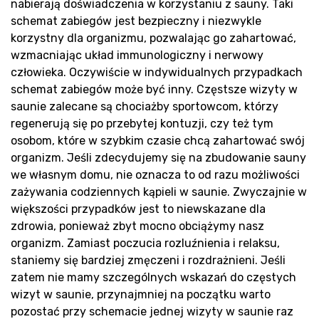
nabierają doświadczenia w korzystaniu z sauny. Taki
Rea
schemat zabiegów jest bezpieczny i niezwykle
korzystny dla organizmu, pozwalając go zahartować,
wzmacniając układ immunologiczny i nerwowy
człowieka. Oczywiście w indywidualnych przypadkach
schemat zabiegów może być inny. Częstsze wizyty w
saunie zalecane są chociażby sportowcom, którzy
regenerują się po przebytej kontuzji, czy też tym
osobom, które w szybkim czasie chcą zahartować swój
organizm. Jeśli zdecydujemy się na zbudowanie sauny
we własnym domu, nie oznacza to od razu możliwości
zażywania codziennych kąpieli w saunie. Zwyczajnie w
większości przypadków jest to niewskazane dla
zdrowia, ponieważ zbyt mocno obciążymy nasz
organizm. Zamiast poczucia rozluźnienia i relaksu,
staniemy się bardziej zmęczeni i rozdrażnieni. Jeśli
zatem nie mamy szczególnych wskazań do częstych
wizyt w saunie, przynajmniej na początku warto
pozostać przy schemacie jednej wizyty w saunie raz