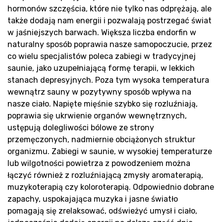
Rea
hormonów szczęścia, które nie tylko nas odprężają, ale
także dodają nam energii i pozwalają postrzegać świat
w jaśniejszych barwach. Większa liczba endorfin w
naturalny sposób poprawia nasze samopoczucie, przez
co wielu specjalistów poleca zabiegi w tradycyjnej
saunie, jako uzupełniającą formę terapii, w lekkich
stanach depresyjnych. Poza tym wysoka temperatura
wewnątrz sauny w pozytywny sposób wpływa na
nasze ciało. Napięte mięśnie szybko się rozluźniają,
poprawia się ukrwienie organów wewnętrznych,
ustępują dolegliwości bólowe ze strony
przemęczonych, nadmiernie obciążonych struktur
Blo
organizmu. Zabiegi w saunie, w wysokiej temperaturze
lub wilgotności powietrza z powodzeniem można
łączyć również z rozluźniającą zmysły aromaterapią,
muzykoterapią czy koloroterapią. Odpowiednio dobrane
zapachy, uspokajająca muzyka i jasne światło
pomagają się zrelaksować, odświeżyć umysł i ciało,