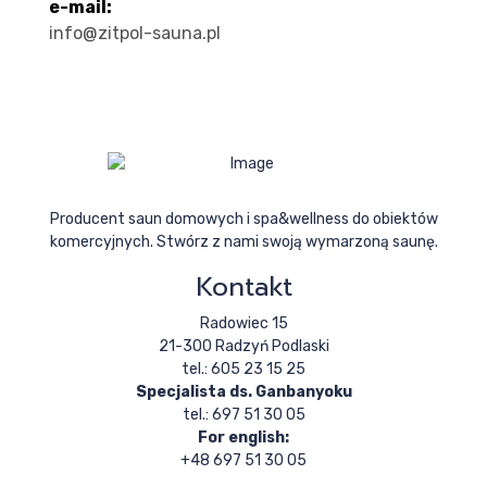
e-mail:
info@zitpol-sauna.pl
Producent saun domowych i spa&wellness do obiektów
komercyjnych. Stwórz z nami swoją wymarzoną saunę.
Kontakt
Radowiec 15
21-300 Radzyń Podlaski
tel.: 605 23 15 25
Specjalista ds. Ganbanyoku
tel.: 697 51 30 05
For english:
+48 697 51 30 05