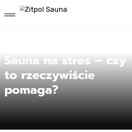
Ho
Sauna na stres – czy
to rzeczywiście
pomaga?