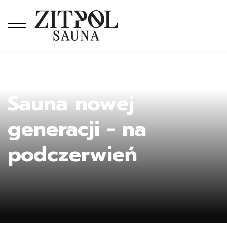
Ho
Sauna nowej
generacji - na
podczerwień