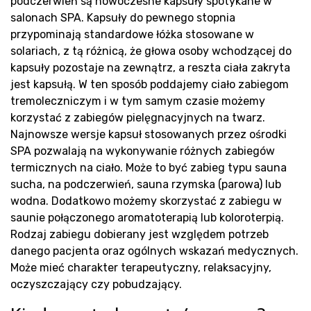
sa
podczerwień są nowoczesne kapsuły spotykane w
salonach SPA. Kapsuły do pewnego stopnia
przypominają standardowe łóżka stosowane w
solariach, z tą różnicą, że głowa osoby wchodzącej do
kapsuły pozostaje na zewnątrz, a reszta ciała zakryta
jest kapsułą. W ten sposób poddajemy ciało zabiegom
tremoleczniczym i w tym samym czasie możemy
korzystać z zabiegów pielęgnacyjnych na twarz.
Najnowsze wersje kapsuł stosowanych przez ośrodki
SPA pozwalają na wykonywanie różnych zabiegów
Pr
termicznych na ciało. Może to być zabieg typu sauna
sucha, na podczerwień, sauna rzymska (parowa) lub
wodna. Dodatkowo możemy skorzystać z zabiegu w
saunie połączonego aromatoterapią lub koloroterpią.
Rodzaj zabiegu dobierany jest względem potrzeb
danego pacjenta oraz ogólnych wskazań medycznych.
Może mieć charakter terapeutyczny, relaksacyjny,
oczyszczający czy pobudzający.