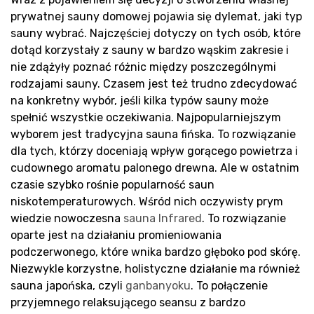
sa
prywatnej sauny domowej pojawia się dylemat, jaki typ
sauny wybrać. Najczęściej dotyczy on tych osób, które
dotąd korzystały z sauny w bardzo wąskim zakresie i
nie zdążyły poznać różnic między poszczególnymi
rodzajami sauny. Czasem jest też trudno zdecydować
na konkretny wybór, jeśli kilka typów sauny może
spełnić wszystkie oczekiwania. Najpopularniejszym
wyborem jest tradycyjna sauna fińska. To rozwiązanie
dla tych, którzy doceniają wpływ gorącego powietrza i
cudownego aromatu palonego drewna. Ale w ostatnim
Pr
czasie szybko rośnie popularność saun
niskotemperaturowych. Wśród nich oczywisty prym
wiedzie nowoczesna
sauna Infrared
. To rozwiązanie
oparte jest na działaniu promieniowania
podczerwonego, które wnika bardzo głęboko pod skórę.
Niezwykle korzystne, holistyczne działanie ma również
sauna japońska, czyli
ganbanyoku
. To połączenie
przyjemnego relaksującego seansu z bardzo