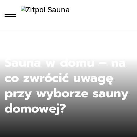
Ho
Sauna w domu – na
co zwrócić uwagę
przy wyborze sauny
domowej?