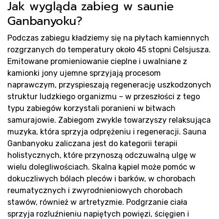
Jak wygląda zabieg w saunie
Ganbanyoku?
Podczas zabiegu kładziemy się na płytach kamiennych
rozgrzanych do temperatury około 45 stopni Celsjusza.
Emitowane promieniowanie cieplne i uwalniane z
kamionki jony ujemne sprzyjają procesom
Rea
naprawczym, przyspieszają regenerację uszkodzonych
struktur ludzkiego organizmu – w przeszłości z tego
typu zabiegów korzystali poranieni w bitwach
samurajowie. Zabiegom zwykle towarzyszy relaksująca
muzyka, która sprzyja odprężeniu i regeneracji. Sauna
Ganbanyoku zaliczana jest do kategorii terapii
holistycznych, które przynoszą odczuwalną ulgę w
wielu dolegliwościach. Skalna kąpiel może pomóc w
dokuczliwych bólach pleców i barków, w chorobach
reumatycznych i zwyrodnieniowych chorobach
stawów, również w artretyzmie. Podgrzanie ciała
sprzyja rozluźnieniu napiętych powięzi, ścięgien i