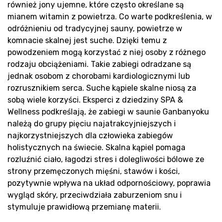
sa
również jony ujemne, które często określane są
mianem witamin z powietrza. Co warte podkreślenia, w
odróżnieniu od tradycyjnej sauny, powietrze w
komnacie skalnej jest suche. Dzięki temu z
powodzeniem mogą korzystać z niej osoby z różnego
rodzaju obciążeniami. Takie zabiegi odradzane są
jednak osobom z chorobami kardiologicznymi lub
rozrusznikiem serca. Suche kąpiele skalne niosą za
sobą wiele korzyści. Eksperci z dziedziny SPA &
Wellness podkreślają, że zabiegi w saunie Ganbanyoku
należą do grupy pięciu najatrakcyjniejszych i
Pr
najkorzystniejszych dla człowieka zabiegów
holistycznych na świecie. Skalna kąpiel pomaga
rozluźnić ciało, łagodzi stres i dolegliwości bólowe ze
strony przemęczonych mięśni, stawów i kości,
pozytywnie wpływa na układ odpornościowy, poprawia
wygląd skóry, przeciwdziała zaburzeniom snu i
stymuluje prawidłową przemianę materii.