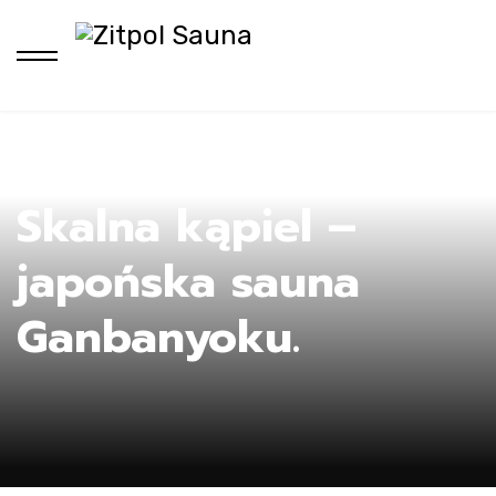
Ho
Skalna kąpiel –
japońska sauna
Ganbanyoku.