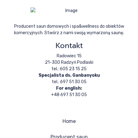
Producent saun domowych i spa&wellness do obiektów
komercyjnych. Stwórz z nami swoją wymarzoną saunę.
Kontakt
Radowiec 15
21-300 Radzyń Podlaski
tel.: 605 23 15 25
Specjalista ds. Ganbanyoku
tel.: 697 51 30 05
For english:
+48 697 51 30 05
Home
Producent saun