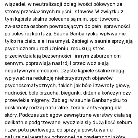
wiązadeł, w neutralizacji dolegliwości bólowych ze
strony przeciążonych mięśni i stawów. W związku z
tym kąpiele skalne polecane są m.in. sportowcom,
Bl
zwłaszcza osobom powracającym do pełni sprawności
po bolesnej kontuzji. Sauna Ganbanyoku wpływa nie
tylko na ciało, ale i na umysł. Zabiegi w saunie sprzyjają
psychicznemu rozluźnieniu, redukują stres,
przeciwdziałają bezsenności i innym zaburzeniom
sennym, poprawiają nastrój i przeciwdziałają
negatywnym emocjom. Częste kąpiele skalne mogą
wpływać na redukcję niekorzystnych objawów
psychosomatycznych, takich jak bóle i zawroty głowy,
nudności, bóle brzucha, biegunki, drżenia kończyn czy
przewlekłe migreny. Zabiegi w saunie Ganbanyoku to
doskonały rodzaj naturalnej terapii anty-aging dla
skóry. Podczas zabiegów zewnętrzne warstwy ciała są
delikatnie podgrzewane, wydziela się dużą ilość sebum
i tzw. potu perłowego, co sprzyja powstawaniu
naturalnej warstwy ochronnej na powierzchni skóry.