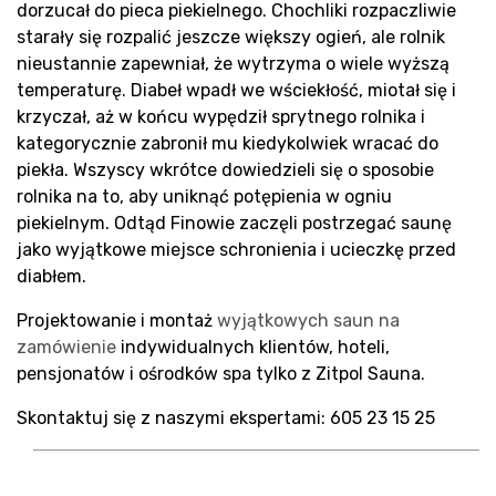
Rea
dorzucał do pieca piekielnego. Chochliki rozpaczliwie
starały się rozpalić jeszcze większy ogień, ale rolnik
nieustannie zapewniał, że wytrzyma o wiele wyższą
temperaturę. Diabeł wpadł we wściekłość, miotał się i
krzyczał, aż w końcu wypędził sprytnego rolnika i
kategorycznie zabronił mu kiedykolwiek wracać do
piekła. Wszyscy wkrótce dowiedzieli się o sposobie
rolnika na to, aby uniknąć potępienia w ogniu
piekielnym. Odtąd Finowie zaczęli postrzegać saunę
jako wyjątkowe miejsce schronienia i ucieczkę przed
diabłem.
Blo
Projektowanie i montaż
wyjątkowych saun na
zamówienie
indywidualnych klientów, hoteli,
pensjonatów i ośrodków spa tylko z Zitpol Sauna.
Skontaktuj się z naszymi ekspertami: 605 23 15 25