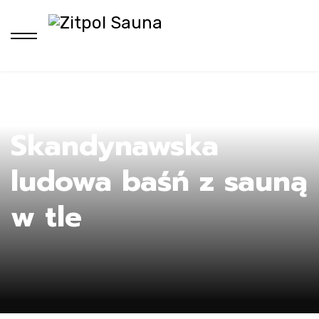
Ho
Skandynawska
ludowa baśń z sauną
w tle