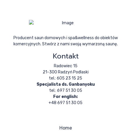
Producent saun domowych i spa&wellness do obiektów
komercyjnych. Stwórz z nami swoją wymarzoną saunę.
Kontakt
Radowiec 15
21-300 Radzyń Podlaski
tel.: 605 23 15 25
Specjalista ds. Ganbanyoku
tel.: 697 51 30 05
For english:
+48 697 51 30 05
Home