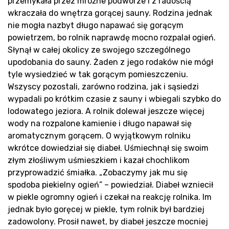
przemykała przez mroźne podwórze i z radością
wkraczała do wnętrza gorącej sauny. Rodzina jednak
nie mogła nazbyt długo napawać się gorącym
powietrzem, bo rolnik naprawdę mocno rozpalał ogień.
Słynął w całej okolicy ze swojego szczególnego
Pro
upodobania do sauny. Żaden z jego rodaków nie mógł
tyle wysiedzieć w tak gorącym pomieszczeniu.
Wszyscy pozostali, zarówno rodzina, jak i sąsiedzi
wypadali po krótkim czasie z sauny i wbiegali szybko do
lodowatego jeziora. A rolnik dolewał jeszcze więcej
wody na rozpalone kamienie i długo napawał się
aromatycznym gorącem. O wyjątkowym rolniku
wkrótce dowiedział się diabeł. Uśmiechnął się swoim
złym złośliwym uśmieszkiem i kazał chochlikom
przyprowadzić śmiałka. „Zobaczymy jak mu się
spodoba piekielny ogień” – powiedział. Diabeł wzniecił
w piekle ogromny ogień i czekał na reakcję rolnika. Im
jednak było goręcej w piekle, tym rolnik był bardziej
zadowolony. Prosił nawet, by diabeł jeszcze mocniej