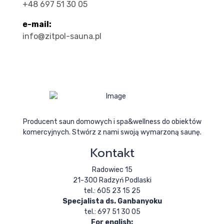
+48 697 51 30 05
e-mail:
info@zitpol-sauna.pl
Producent saun domowych i spa&wellness do obiektów
komercyjnych. Stwórz z nami swoją wymarzoną saunę.
Kontakt
Radowiec 15
21-300 Radzyń Podlaski
tel.: 605 23 15 25
Specjalista ds. Ganbanyoku
tel.: 697 51 30 05
For english: