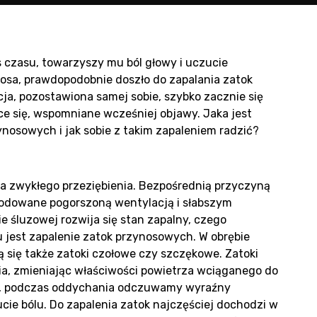
duce
s czasu, towarzyszy mu ból głowy i uczucie
osa, prawdopodobnie doszło do zapalania zatok
n
ja, pozostawiona samej sobie, szybko zacznie się
ce się, wspomniane wcześniej objawy. Jaka jest
nosowych i jak sobie z takim zapaleniem radzić?
ja zwykłego przeziębienia. Bezpośrednią przyczyną
owodowane pogorszoną wentylacją i słabszym
 śluzowej rozwija się stan zapalny, czego
dukty
 jest zapalenie zatok przynosowych. W obrębie
 się także zatoki czołowe czy szczękowe. Zatoki
a, zmieniając właściwości powietrza wciąganego do
ego, podczas oddychania odczuwamy wyraźny
ie bólu. Do zapalenia zatok najczęściej dochodzi w