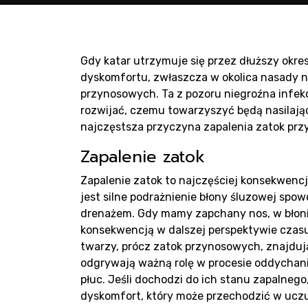
Pro
Gdy katar utrzymuje się przez dłuższy okre
dyskomfortu, zwłaszcza w okolica nasady n
sau
przynosowych. Ta z pozoru niegroźna infekc
rozwijać, czemu towarzyszyć będą nasilają
najczęstsza przyczyna zapalenia zatok przy
Zapalenie zatok
Zapalenie zatok to najczęściej konsekwenc
jest silne podrażnienie błony śluzowej sp
drenażem. Gdy mamy zapchany nos, w błonie
Pro
konsekwencją w dalszej perspektywie czasu
twarzy, prócz zatok przynosowych, znajdują
odgrywają ważną rolę w procesie oddychani
płuc. Jeśli dochodzi do ich stanu zapaln
dyskomfort, który może przechodzić w uczuc