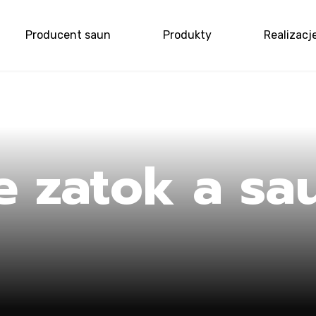
Producent saun
Produkty
Realizacj
me
e zatok a sa