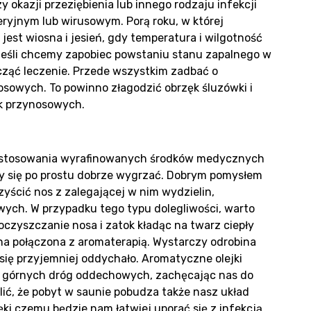
y okazji przeziębienia lub innego rodzaju infekcji
yjnym lub wirusowym. Porą roku, w której
jest wiosna i jesień, gdy temperatura i wilgotność
 Jeśli chcemy zapobiec powstaniu stanu zapalnego w
lizacj
ząć leczenie. Przede wszystkim zadbać o
sowych. To powinno złagodzić obrzęk śluzówki i
ok przynosowych.
 stosowania wyrafinowanych środków medycznych
zy się po prostu dobrze wygrzać. Dobrym pomysłem
yścić nos z zalegającej w nim wydzielin,
ych. W przypadku tego typu dolegliwości, warto
g
czyszczanie nosa i zatok kładąc na twarz ciepły
a połączona z aromaterapią. Wystarczy odrobina
się przyjemniej oddychało. Aromatyczne olejki
 górnych dróg oddechowych, zachęcając nas do
ić, że pobyt w saunie pobudza także nasz układ
ki czemu będzie nam łatwiej uporać się z infekcją.