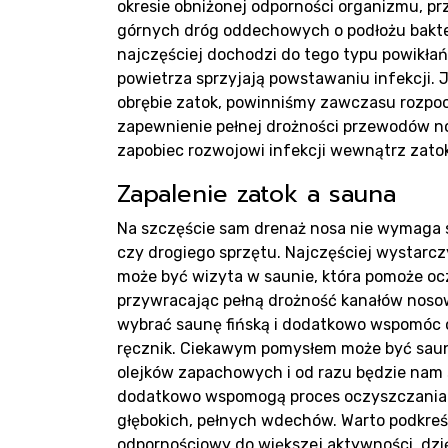
okresie obniżonej odporności organizmu, prz
górnych dróg oddechowych o podłożu bakter
najczęściej dochodzi do tego typu powikłań 
powietrza sprzyjają powstawaniu infekcji.
Rea
obrębie zatok, powinniśmy zawczasu rozpoc
zapewnienie pełnej drożności przewodów no
zapobiec rozwojowi infekcji wewnątrz zat
Zapalenie zatok a sauna
Na szczęście sam drenaż nosa nie wymaga
czy drogiego sprzętu. Najczęściej wystarc
może być wizyta w saunie, która pomoże ocz
przywracając pełną drożność kanałów nosow
Blo
wybrać saunę fińską i dodatkowo wspomóc o
ręcznik. Ciekawym pomysłem może być saun
olejków zapachowych i od razu będzie nam 
dodatkowo wspomogą proces oczyszczania
głębokich, pełnych wdechów. Warto podkreśl
odpornościowy do większej aktywności, dzię